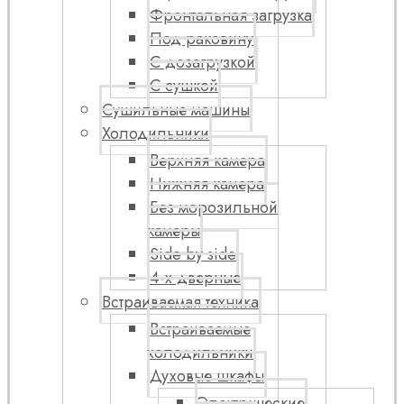
Фронтальная загрузка
Под раковину
С дозагрузкой
С сушкой
Сушильные машины
Холодильники
Верхняя камера
Нижняя камера
Без морозильной
камеры
Side by side
4-х дверные
Встраиваемая техника
Встраиваемые
холодильники
Духовые шкафы
Электрические