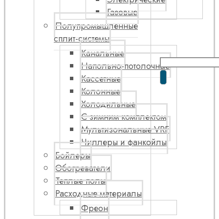
Газовые
Полупромышленные
сплит-системы
Канальные
Напольно-потолочные
Кассетные
Колонные
Холодильные
С зимним комплектом
Мультизональные VRF
Чиллеры и фанкойлы
Бойлеры
Обогреватели
Теплые полы
Расходные материалы
Фреон