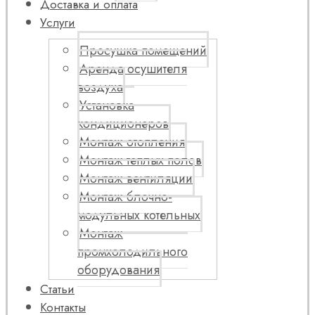
Доставка и оплата
Услуги
Просушка помещений
Аренда осушителя
воздуха
Установка
кондиционеров
Монтаж отопления
Монтаж теплых полов
Монтаж вентиляции
Монтаж блочно-
модульных котельных
Монтаж
промхолодильного
оборудования
Статьи
Контакты