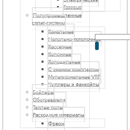
Газовые
Полупромышленные
сплит-системы
Канальные
Напольно-потолочные
Кассетные
Колонные
Холодильные
С зимним комплектом
Мультизональные VRF
Чиллеры и фанкойлы
Бойлеры
Обогреватели
Теплые полы
Расходные материалы
Фреон