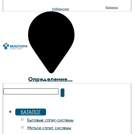
Корзина
Избранное
Определение...
КАТАЛОГ
Бытовые сплит-системы
Мульти-сплит системы