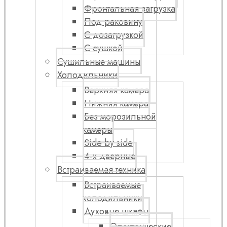
Фронтальная загрузка
Под раковину
С дозагрузкой
С сушкой
Сушильные машины
Холодильники
Верхняя камера
Нижняя камера
Без морозильной
камеры
Side by side
4-х дверные
Встраиваемая техника
Встраиваемые
холодильники
Духовые шкафы
Электрические