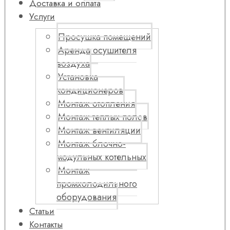
Доставка и оплата
Услуги
Просушка помещений
Аренда осушителя
воздуха
Установка
кондиционеров
Монтаж отопления
Монтаж теплых полов
Монтаж вентиляции
Монтаж блочно-
модульных котельных
Монтаж
промхолодильного
оборудования
Статьи
Контакты