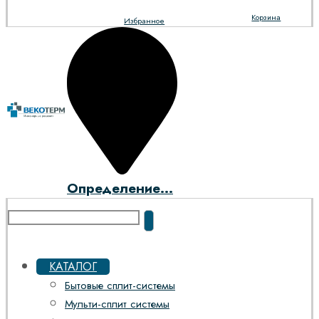
Корзина
Избранное
Определение...
КАТАЛОГ
Бытовые сплит-системы
Мульти-сплит системы