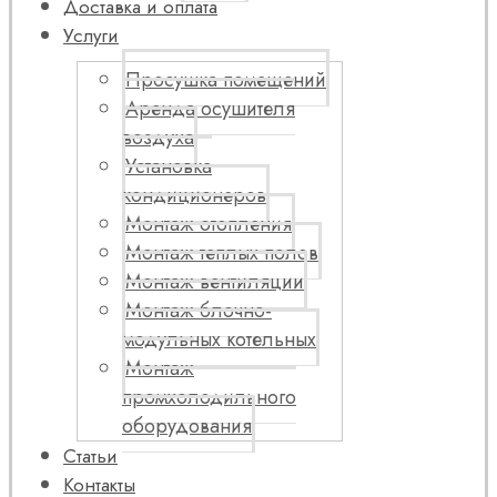
Доставка и оплата
Услуги
Просушка помещений
Аренда осушителя
воздуха
Установка
кондиционеров
Монтаж отопления
Монтаж теплых полов
Монтаж вентиляции
Монтаж блочно-
модульных котельных
Монтаж
промхолодильного
оборудования
Статьи
Контакты