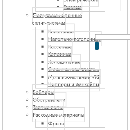
Газовые
Полупромышленные
сплит-системы
Канальные
Напольно-потолочные
Кассетные
Колонные
Холодильные
С зимним комплектом
Мультизональные VRF
Чиллеры и фанкойлы
Бойлеры
Обогреватели
Теплые полы
Расходные материалы
Фреон