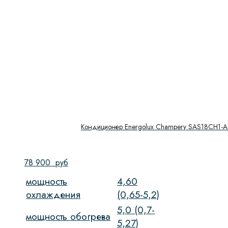
Кондиционер Energolux Champery SAS18CH1-A
78 900
руб
мощность
4,60
охлаждения
(0,65-5,2)
5,0 (0,7-
мощность обогрева
5,27)