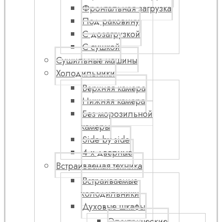
Фронтальная загрузка
Под раковину
С дозагрузкой
С сушкой
Сушильные машины
Холодильники
Верхняя камера
Нижняя камера
Без морозильной
камеры
Side by side
4-х дверные
Встраиваемая техника
Встраиваемые
холодильники
Духовые шкафы
Электрические