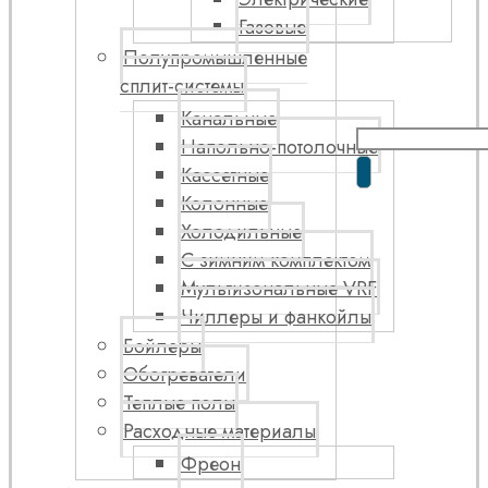
Газовые
Полупромышленные
сплит-системы
Канальные
Напольно-потолочные
Кассетные
Колонные
Холодильные
С зимним комплектом
Мультизональные VRF
Чиллеры и фанкойлы
Бойлеры
Обогреватели
Теплые полы
Расходные материалы
Фреон