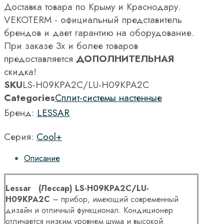
Доставка товара по Крыму и Краснодару.
VEKOTERM - официальный представитель
брендов и дает гарантию на оборудование.
При заказе 3х и более товаров
предоставляется
ДОПОЛНИТЕЛЬНАЯ
скидка!
SKU
LS-H09KPA2C/LU-H09KPA2C
Categories
Сплит-системы настенные
Бренд:
LESSAR
Серия:
Cool+
Описание
Lessar (Лессар)
LS-
H09
KPA2
C/
LU-
H09
KPA2
C
– прибор, имеющий современный
дизайн и отличный функционал. Кондиционер
отличается низким уровнем шума и высокой