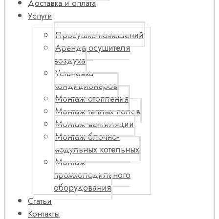
Доставка и оплата
Услуги
Просушка помещений
Аренда осушителя
воздуха
Установка
кондиционеров
Монтаж отопления
Монтаж теплых полов
Монтаж вентиляции
Монтаж блочно-
модульных котельных
Монтаж
промхолодильного
оборудования
Статьи
Контакты