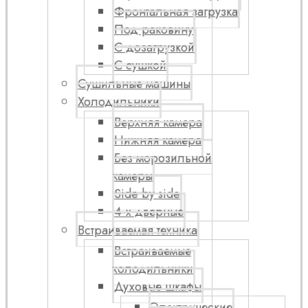
Фронтальная загрузка
Под раковину
С дозагрузкой
С сушкой
Сушильные машины
Холодильники
Верхняя камера
Нижняя камера
Без морозильной
камеры
Side by side
4-х дверные
Встраиваемая техника
Встраиваемые
холодильники
Духовые шкафы
Электрические