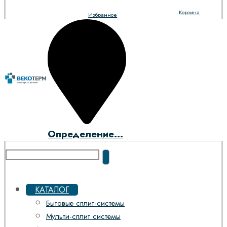
Корзина
Избранное
Определение...
КАТАЛОГ
Бытовые сплит-системы
Мульти-сплит системы