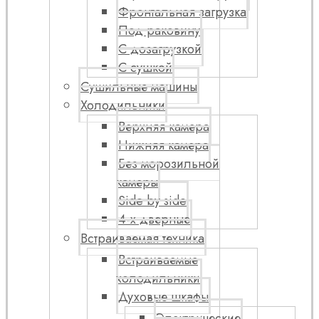
Фронтальная загрузка
Под раковину
С дозагрузкой
С сушкой
Сушильные машины
Холодильники
Верхняя камера
Нижняя камера
Без морозильной
камеры
Side by side
4-х дверные
Встраиваемая техника
Встраиваемые
холодильники
Духовые шкафы
Электрические