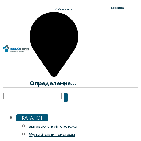
Корзина
Избранное
Определение...
КАТАЛОГ
Бытовые сплит-системы
Мульти-сплит системы