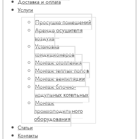
Доставка и оплата
Услуги
Просушка помещений
Аренда осушителя
воздуха
Установка
кондиционеров
Монтаж отопления
Монтаж теплых полов
Монтаж вентиляции
Монтаж блочно-
модульных котельных
Монтаж
промхолодильного
оборудования
Статьи
Контакты