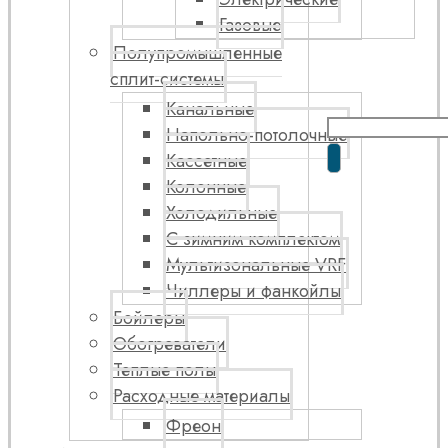
Газовые
Полупромышленные
сплит-системы
Канальные
Напольно-потолочные
Кассетные
Колонные
Холодильные
С зимним комплектом
Мультизональные VRF
Чиллеры и фанкойлы
Бойлеры
Обогреватели
Теплые полы
Расходные материалы
Фреон