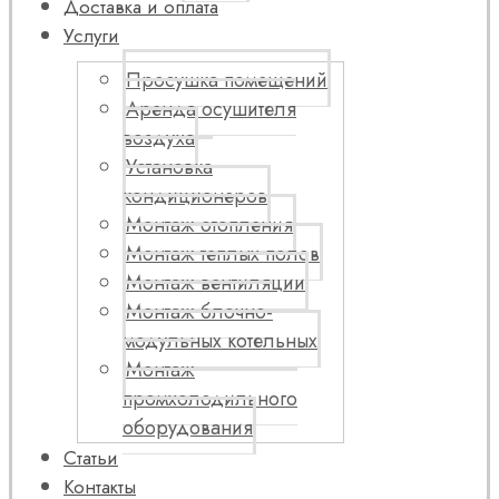
Доставка и оплата
Услуги
Просушка помещений
Аренда осушителя
воздуха
Установка
кондиционеров
Монтаж отопления
Монтаж теплых полов
Монтаж вентиляции
Монтаж блочно-
модульных котельных
Монтаж
промхолодильного
оборудования
Статьи
Контакты