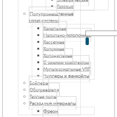
Газовые
Полупромышленные
сплит-системы
Канальные
Напольно-потолочные
Кассетные
Колонные
Холодильные
С зимним комплектом
Мультизональные VRF
Чиллеры и фанкойлы
Бойлеры
Обогреватели
Теплые полы
Расходные материалы
Фреон