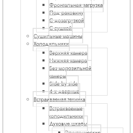
Фронтальная загрузка
Под раковину
С дозагрузкой
С сушкой
Сушильные машины
Холодильники
Верхняя камера
Нижняя камера
Без морозильной
камеры
Side by side
4-х дверные
Встраиваемая техника
Встраиваемые
холодильники
Духовые шкафы
Электрические