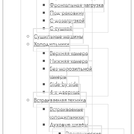
Фронтальная загрузка
Под раковину
С дозагрузкой
С сушкой
Сушильные машины
Холодильники
Верхняя камера
Нижняя камера
Без морозильной
камеры
Side by side
4-х дверные
Встраиваемая техника
Встраиваемые
холодильники
Духовые шкафы
Электрические