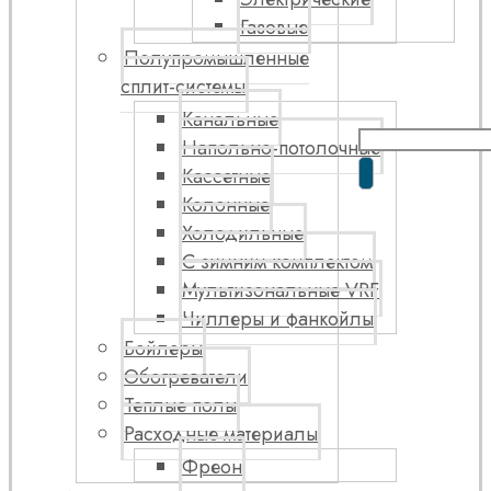
Газовые
Полупромышленные
сплит-системы
Канальные
Напольно-потолочные
Кассетные
Колонные
Холодильные
С зимним комплектом
Мультизональные VRF
Чиллеры и фанкойлы
Бойлеры
Обогреватели
Теплые полы
Расходные материалы
Фреон