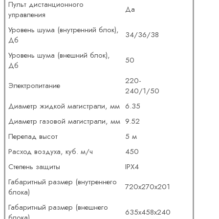
Пульт дистанционного
Да
управления
Уровень шума (внутренний блок),
34/36/38
Дб
Уровень шума (внешний блок),
50
Дб
220-
Электропитание
240/1/50
Диаметр жидкой магистрали, мм
6.35
Диаметр газовой магистрали, мм
9.52
Перепад высот
5 м
Расход воздуха, куб. м/ч
450
Степень защиты
IPX4
Габаритный размер (внутреннего
720х270х201
блока)
Габаритный размер (внешнего
635х458х240
блока)