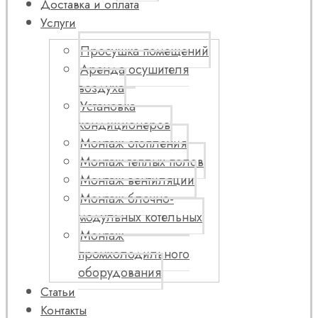
Доставка и оплата
Услуги
Просушка помещений
Аренда осушителя
воздуха
Установка
кондиционеров
Монтаж отопления
Монтаж теплых полов
Монтаж вентиляции
Монтаж блочно-
модульных котельных
Монтаж
промхолодильного
оборудования
Статьи
Контакты