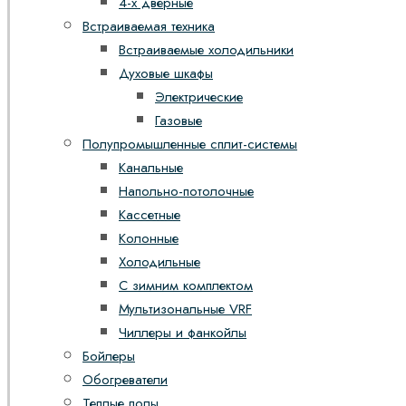
4-х дверные
Встраиваемая техника
Встраиваемые холодильники
Духовые шкафы
Электрические
Газовые
Полупромышленные сплит-системы
Канальные
Напольно-потолочные
Кассетные
Колонные
Холодильные
С зимним комплектом
Мультизональные VRF
Чиллеры и фанкойлы
Бойлеры
Обогреватели
Теплые полы