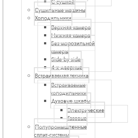
С сушкой
Сушильные машины
Холодильники
Верхняя камера
Нижняя камера
Без морозильной
камеры
Side by side
4-х дверные
Встраиваемая техника
Встраиваемые
холодильники
Духовые шкафы
Электрические
Газовые
Полупромышленные
сплит-системы