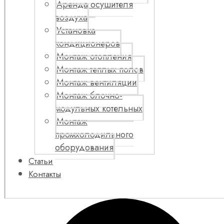
Аренда осушителя
воздуха
Установка
кондиционеров
Монтаж отопления
Монтаж теплых полов
Монтаж вентиляции
Монтаж блочно-
модульных котельных
Монтаж
промхолодильного
оборудования
Статьи
Контакты