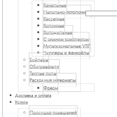
Канальные
Напольно-потолочные
Кассетные
Колонные
Холодильные
С зимним комплектом
Мультизональные VRF
Чиллеры и фанкойлы
Бойлеры
Обогреватели
Теплые полы
Расходные материалы
Фреон
Доставка и оплата
Услуги
Просушка помещений