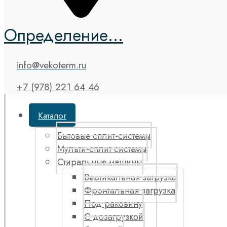
Определение...
info@vekoterm.ru
+7 (978) 221 64 46
Каталог
Бытовые сплит-системы
Мульти-сплит системы
Стиральные машины
Вертикальная загрузка
Фронтальная загрузка
Под раковину
С дозагрузкой