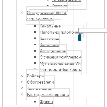
Газовые
Полупромышленные
сплит-системы
Канальные
Напольно-потолочные
Кассетные
Колонные
Холодильные
С зимним комплектом
Мультизональные VRF
Чиллеры и фанкойлы
Бойлеры
Обогреватели
Теплые полы
Расходные материалы
Фреон