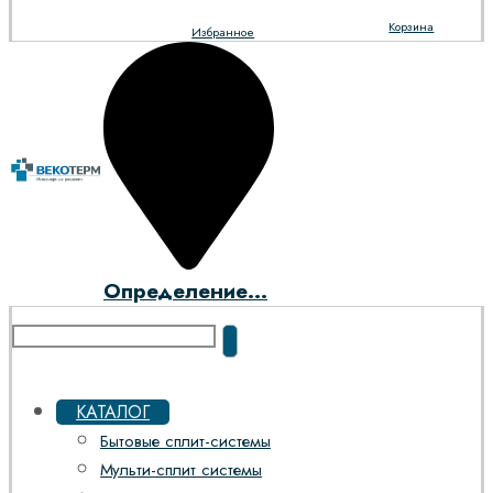
Корзина
Избранное
Определение...
КАТАЛОГ
Бытовые сплит-системы
Мульти-сплит системы