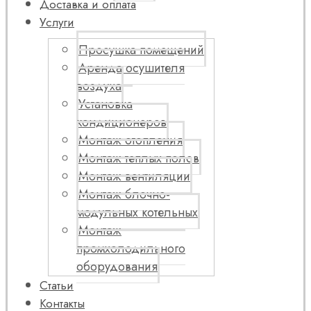
Доставка и оплата
Услуги
Просушка помещений
Аренда осушителя
воздуха
Установка
кондиционеров
Монтаж отопления
Монтаж теплых полов
Монтаж вентиляции
Монтаж блочно-
модульных котельных
Монтаж
промхолодильного
оборудования
Статьи
Контакты