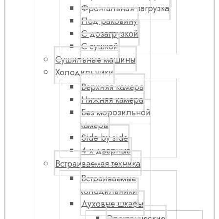
Фронтальная загрузка
Под раковину
С дозагрузкой
С сушкой
Сушильные машины
Холодильники
Верхняя камера
Нижняя камера
Без морозильной
камеры
Side by side
4-х дверные
Встраиваемая техника
Встраиваемые
холодильники
Духовые шкафы
Электрические