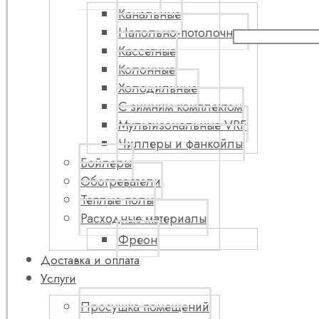
Канальные
Напольно-потолочные
Кассетные
Колонные
Холодильные
С зимним комплектом
Мультизональные VRF
Чиллеры и фанкойлы
Бойлеры
Обогреватели
Теплые полы
Расходные материалы
Фреон
Доставка и оплата
Услуги
Просушка помещений