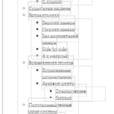
С сушкой
Сушильные машины
Холодильники
Верхняя камера
Нижняя камера
Без морозильной
камеры
Side by side
4-х дверные
Встраиваемая техника
Встраиваемые
холодильники
Духовые шкафы
Электрические
Газовые
Полупромышленные
сплит-системы