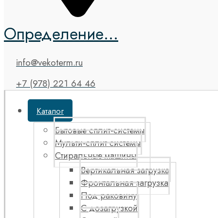
Определение...
info@vekoterm.ru
+7 (978) 221 64 46
Каталог
Бытовые сплит-системы
Мульти-сплит системы
Стиральные машины
Вертикальная загрузка
Фронтальная загрузка
Под раковину
С дозагрузкой