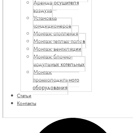
Аренда осушителя
воздуха
Установка
кондиционеров
Монтаж отопления
Монтаж теплых полов
Монтаж вентиляции
Монтаж блочно-
модульных котельных
Монтаж
промхолодильного
оборудования
Статьи
Контакты