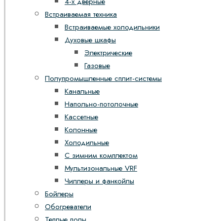
4-х дверные
Встраиваемая техника
Встраиваемые холодильники
Духовые шкафы
Электрические
Газовые
Полупромышленные сплит-системы
Канальные
Напольно-потолочные
Кассетные
Колонные
Холодильные
С зимним комплектом
Мультизональные VRF
Чиллеры и фанкойлы
Бойлеры
Обогреватели
Теплые полы