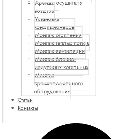
Аренда осушителя
воздуха
Установка
кондиционеров
Монтаж отопления
Монтаж теплых полов
Монтаж вентиляции
Монтаж блочно-
модульных котельных
Монтаж
промхолодильного
оборудования
Статьи
Контакты