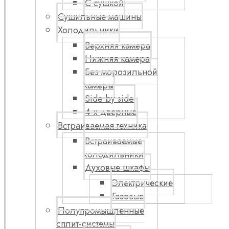
С сушкой
Сушильные машины
Холодильники
Верхняя камера
Нижняя камера
Без морозильной
камеры
Side by side
4-х дверные
Встраиваемая техника
Встраиваемые
холодильники
Духовые шкафы
Электрические
Газовые
Полупромышленные
сплит-системы