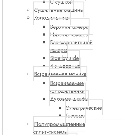
С сушкой
Сушильные машины
Холодильники
Верхняя камера
Нижняя камера
Без морозильной
камеры
Side by side
4-х дверные
Встраиваемая техника
Встраиваемые
холодильники
Духовые шкафы
Электрические
Газовые
Полупромышленные
сплит-системы