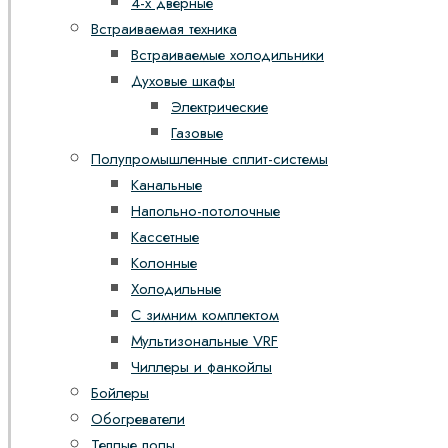
4-х дверные
Встраиваемая техника
Встраиваемые холодильники
Духовые шкафы
Электрические
Газовые
Полупромышленные сплит-системы
Канальные
Напольно-потолочные
Кассетные
Колонные
Холодильные
С зимним комплектом
Мультизональные VRF
Чиллеры и фанкойлы
Бойлеры
Обогреватели
Теплые полы