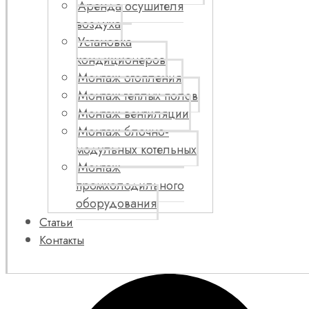
Аренда осушителя
воздуха
Установка
кондиционеров
Монтаж отопления
Монтаж теплых полов
Монтаж вентиляции
Монтаж блочно-
модульных котельных
Монтаж
промхолодильного
оборудования
Статьи
Контакты