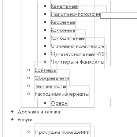
Канальные
Напольно-потолочные
Кассетные
Колонные
Холодильные
С зимним комплектом
Мультизональные VRF
Чиллеры и фанкойлы
Бойлеры
Обогреватели
Теплые полы
Расходные материалы
Фреон
Доставка и оплата
Услуги
Просушка помещений