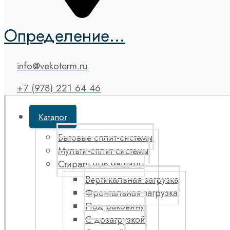
Определение...
info@vekoterm.ru
+7 (978) 221 64 46
Каталог
Бытовые сплит-системы
Мульти-сплит системы
Стиральные машины
Вертикальная загрузка
Фронтальная загрузка
Под раковину
С дозагрузкой