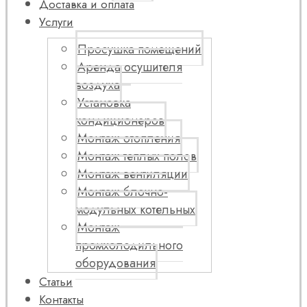
Доставка и оплата
Услуги
Просушка помещений
Аренда осушителя
воздуха
Установка
кондиционеров
Монтаж отопления
Монтаж теплых полов
Монтаж вентиляции
Монтаж блочно-
модульных котельных
Монтаж
промхолодильного
оборудования
Статьи
Контакты