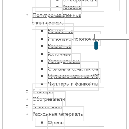
Газовые
Полупромышленные
сплит-системы
Канальные
Напольно-потолочные
Кассетные
Колонные
Холодильные
С зимним комплектом
Мультизональные VRF
Чиллеры и фанкойлы
Бойлеры
Обогреватели
Теплые полы
Расходные материалы
Фреон