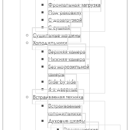
Фронтальная загрузка
Под раковину
С дозагрузкой
С сушкой
Сушильные машины
Холодильники
Верхняя камера
Нижняя камера
Без морозильной
камеры
Side by side
4-х дверные
Встраиваемая техника
Встраиваемые
холодильники
Духовые шкафы
Электрические