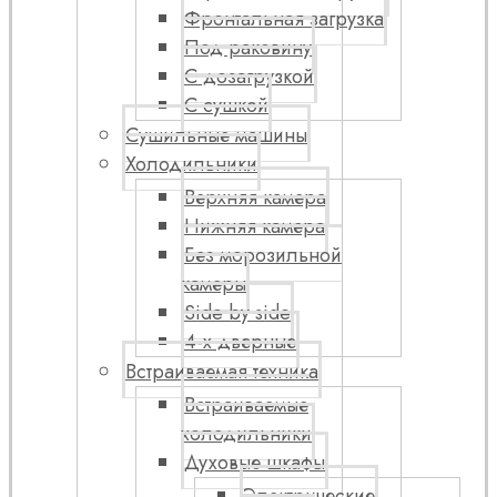
Фронтальная загрузка
Под раковину
С дозагрузкой
С сушкой
Сушильные машины
Холодильники
Верхняя камера
Нижняя камера
Без морозильной
камеры
Side by side
4-х дверные
Встраиваемая техника
Встраиваемые
холодильники
Духовые шкафы
Электрические