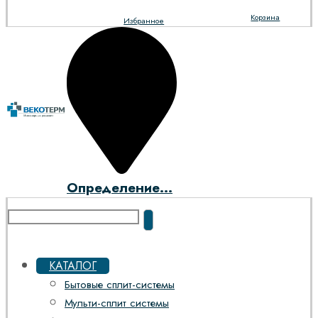
Корзина
Избранное
Определение...
КАТАЛОГ
Бытовые сплит-системы
Мульти-сплит системы