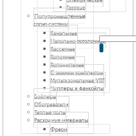
Газовые
Полупромышленные
сплит-системы
Канальные
Напольно-потолочные
Кассетные
Колонные
Холодильные
С зимним комплектом
Мультизональные VRF
Чиллеры и фанкойлы
Бойлеры
Обогреватели
Теплые полы
Расходные материалы
Фреон