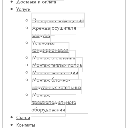
Доставка и оплата
Услуги
Просушка помещений
Аренда осушителя
воздуха
Установка
кондиционеров
Монтаж отопления
Монтаж теплых полов
Монтаж вентиляции
Монтаж блочно-
модульных котельных
Монтаж
промхолодильного
оборудования
Статьи
Контакты