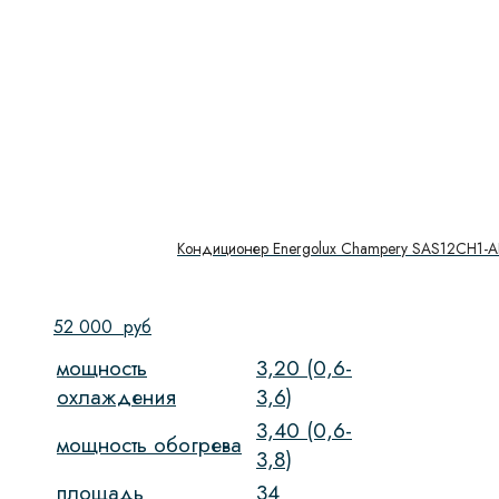
Кондиционер Energolux Champery SAS12CH1-A
52 000
руб
мощность
3,20 (0,6-
охлаждения
3,6)
3,40 (0,6-
мощность обогрева
3,8)
площадь
34