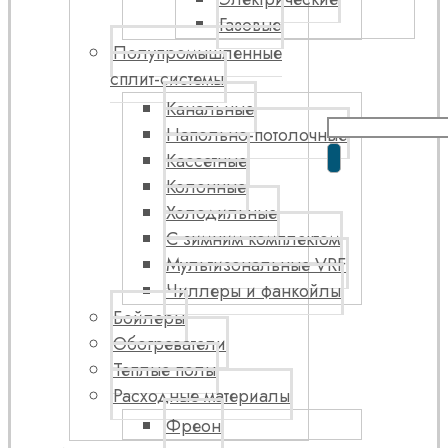
Газовые
Полупромышленные
сплит-системы
Канальные
Напольно-потолочные
Кассетные
Колонные
Холодильные
С зимним комплектом
Мультизональные VRF
Чиллеры и фанкойлы
Бойлеры
Обогреватели
Теплые полы
Расходные материалы
Фреон