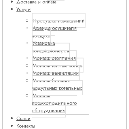
Доставка и оплата
Услуги
Просушка помещений
Аренда осушителя
воздуха
Установка
кондиционеров
Монтаж отопления
Монтаж теплых полов
Монтаж вентиляции
Монтаж блочно-
модульных котельных
Монтаж
промхолодильного
оборудования
Статьи
Контакты