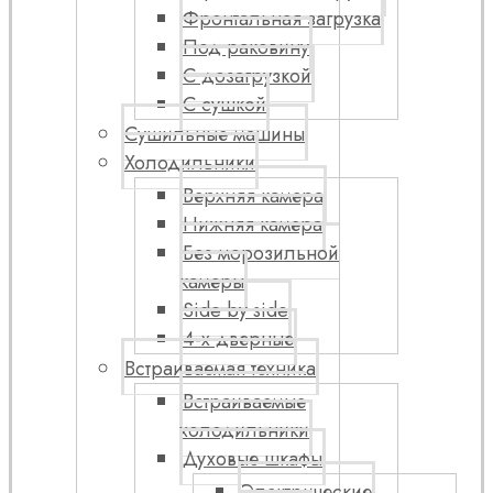
Фронтальная загрузка
Под раковину
С дозагрузкой
С сушкой
Сушильные машины
Холодильники
Верхняя камера
Нижняя камера
Без морозильной
камеры
Side by side
4-х дверные
Встраиваемая техника
Встраиваемые
холодильники
Духовые шкафы
Электрические