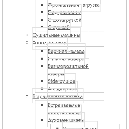
Фронтальная загрузка
Под раковину
С дозагрузкой
С сушкой
Сушильные машины
Холодильники
Верхняя камера
Нижняя камера
Без морозильной
камеры
Side by side
4-х дверные
Встраиваемая техника
Встраиваемые
холодильники
Духовые шкафы
Электрические