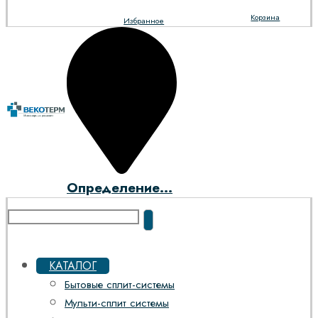
Корзина
Избранное
Определение...
КАТАЛОГ
Бытовые сплит-системы
Мульти-сплит системы