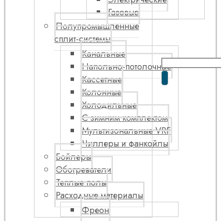
Газовые
Полупромышленные
сплит-системы
Канальные
Напольно-потолочные
Кассетные
Колонные
Холодильные
С зимним комплектом
Мультизональные VRF
Чиллеры и фанкойлы
Бойлеры
Обогреватели
Теплые полы
Расходные материалы
Фреон