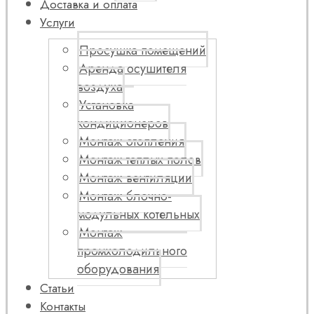
Доставка и оплата
Услуги
Просушка помещений
Аренда осушителя
воздуха
Установка
кондиционеров
Монтаж отопления
Монтаж теплых полов
Монтаж вентиляции
Монтаж блочно-
модульных котельных
Монтаж
промхолодильного
оборудования
Статьи
Контакты