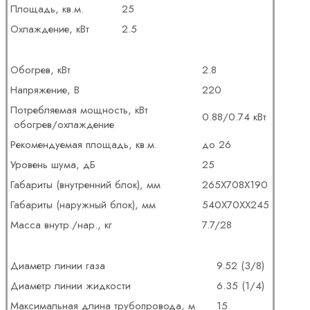
Площадь, кв.м.
25
Охлаждение, кВт
2.5
Обогрев, кВт
2.8
Напряжение, В
220
Потребляемая мощность, кВт
0.88/0.74 кВт
обогрев/охлаждение
Рекомендуемая площадь, кв.м.
до 26
Уровень шума, дБ
25
Габариты (внутренний блок), мм
265X708X190
Габариты (наружный блок), мм
540X70XX245
Масса внутр./нар., кг
7.7/28
Диаметр линии газа
9.52 (3/8)
Диаметр линии жидкости
6.35 (1/4)
Максимальная длина трубопровода, м
15