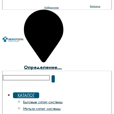
Корзина
Избранное
Определение...
КАТАЛОГ
Бытовые сплит-системы
Мульти-сплит системы