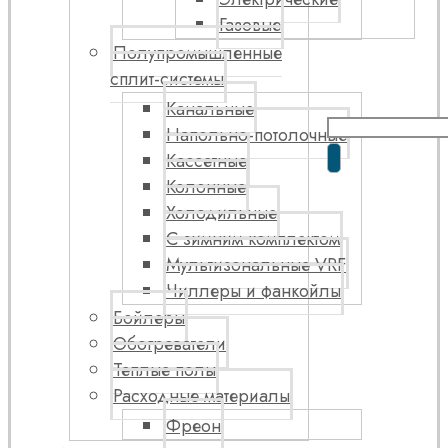
Газовые
Полупромышленные
сплит-системы
Канальные
Напольно-потолочные
Кассетные
Колонные
Холодильные
С зимним комплектом
Мультизональные VRF
Чиллеры и фанкойлы
Бойлеры
Обогреватели
Теплые полы
Расходные материалы
Фреон