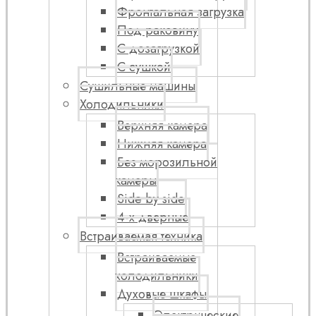
Фронтальная загрузка
Под раковину
С дозагрузкой
С сушкой
Сушильные машины
Холодильники
Верхняя камера
Нижняя камера
Без морозильной
камеры
Side by side
4-х дверные
Встраиваемая техника
Встраиваемые
холодильники
Духовые шкафы
Электрические