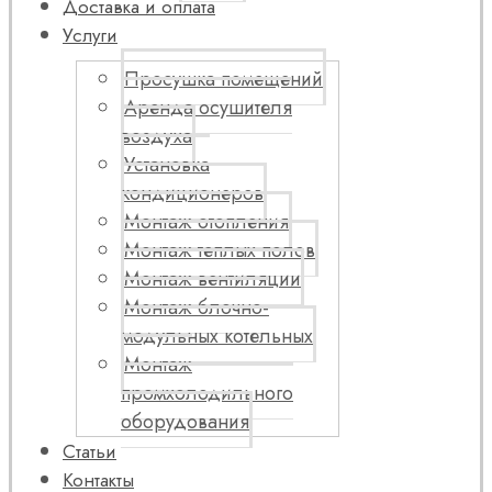
Доставка и оплата
Услуги
Просушка помещений
Аренда осушителя
воздуха
Установка
кондиционеров
Монтаж отопления
Монтаж теплых полов
Монтаж вентиляции
Монтаж блочно-
модульных котельных
Монтаж
промхолодильного
оборудования
Статьи
Контакты