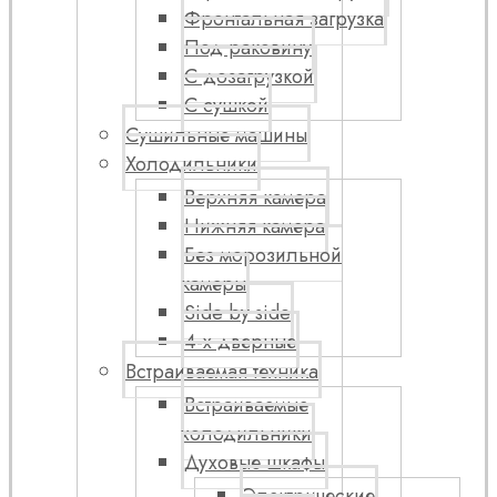
Фронтальная загрузка
Под раковину
С дозагрузкой
С сушкой
Сушильные машины
Холодильники
Верхняя камера
Нижняя камера
Без морозильной
камеры
Side by side
4-х дверные
Встраиваемая техника
Встраиваемые
холодильники
Духовые шкафы
Электрические