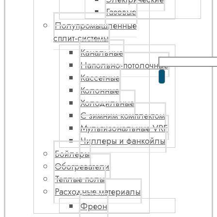
Газовые
Полупромышленные
сплит-системы
Канальные
Напольно-потолочные
Кассетные
Колонные
Холодильные
С зимним комплектом
Мультизональные VRF
Чиллеры и фанкойлы
Бойлеры
Обогреватели
Теплые полы
Расходные материалы
Фреон