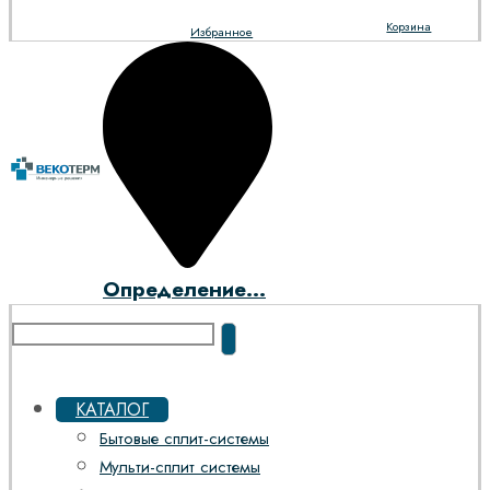
Корзина
Избранное
Определение...
КАТАЛОГ
Бытовые сплит-системы
Мульти-сплит системы