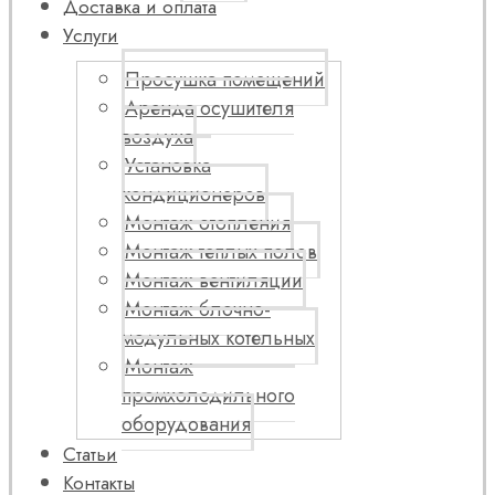
Доставка и оплата
Услуги
Просушка помещений
Аренда осушителя
воздуха
Установка
кондиционеров
Монтаж отопления
Монтаж теплых полов
Монтаж вентиляции
Монтаж блочно-
модульных котельных
Монтаж
промхолодильного
оборудования
Статьи
Контакты