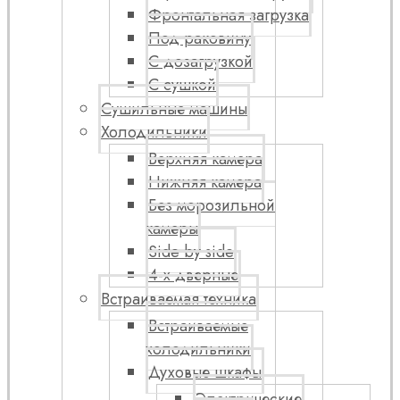
Фронтальная загрузка
Под раковину
С дозагрузкой
С сушкой
Сушильные машины
Холодильники
Верхняя камера
Нижняя камера
Без морозильной
камеры
Side by side
4-х дверные
Встраиваемая техника
Встраиваемые
холодильники
Духовые шкафы
Электрические