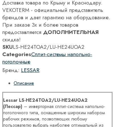
Доставка товара по Крыму и Краснодару.
VEKOTERM - официальный представитель
брендов и дает гарантию на оборудование.
При заказе 3х и более товаров
предоставляется
ДОПОЛНИТЕЛЬНАЯ
скидка!
SKU
LS-HE24TOA2/LU-HE24UOA2
Categories
Сплит-системы напольно-
потолочные
Бренд:
LESSAR
Описание
Lessar
LS-
HE24
TOA2/
LU-
HE24
UOA2
(Лессар)
– инверторная сплит-система напольно-
потолочного типа, оснащенные широким набором
рабочих режимов, позволяющих любому
пользователю выбрать наиболее оптимальный из