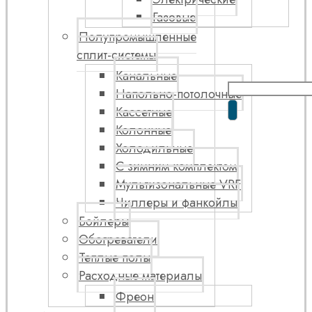
Газовые
Полупромышленные
сплит-системы
Канальные
Напольно-потолочные
Кассетные
Колонные
Холодильные
С зимним комплектом
Мультизональные VRF
Чиллеры и фанкойлы
Бойлеры
Обогреватели
Теплые полы
Расходные материалы
Фреон