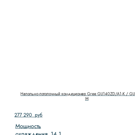
Напольно-потолочный кондиционер Gree GU140ZD/A1-K / G
M
277 290
руб
Мощность
охлаждения,
14,1