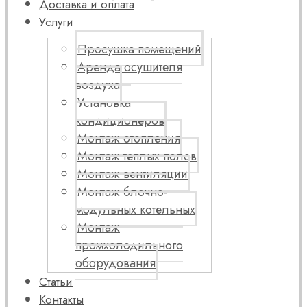
Доставка и оплата
Услуги
Просушка помещений
Аренда осушителя
воздуха
Установка
кондиционеров
Монтаж отопления
Монтаж теплых полов
Монтаж вентиляции
Монтаж блочно-
модульных котельных
Монтаж
промхолодильного
оборудования
Статьи
Контакты