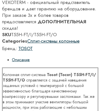
VEKOTERM - официальный представитель
брендов и дает гарантию на оборудование.
При заказе 3х и более товаров
предоставляется
ДОПОЛНИТЕЛЬНАЯ
скидка!
SKU
Т55H-FT/I/Т55H-FT/O
Categories
Сплит-системы колонные
Бренд:
TOSOT
Описание
Колонная сплит-система
Tosot (Тосот) Т55H-FT/I/
Т55H-FT/O
справляется с задачей наведения
заданных условий с температурой с большой
эффективностью благодаря качественному
компрессору и регулируемыми заслонками. Так же
в этом принимают участие вентиляторы большой
мощности, при этом работающие с небольшим