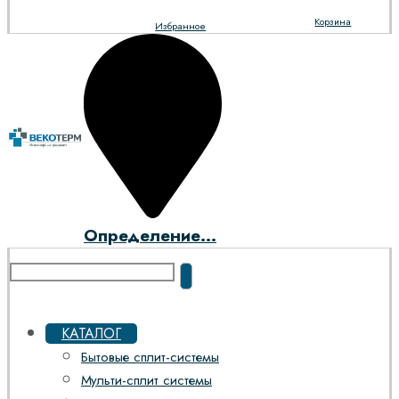
Корзина
Избранное
Определение...
КАТАЛОГ
Бытовые сплит-системы
Мульти-сплит системы