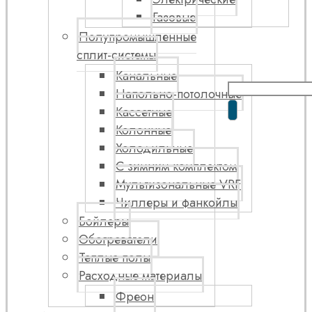
Газовые
Полупромышленные
сплит-системы
Канальные
Напольно-потолочные
Кассетные
Колонные
Холодильные
С зимним комплектом
Мультизональные VRF
Чиллеры и фанкойлы
Бойлеры
Обогреватели
Теплые полы
Расходные материалы
Фреон