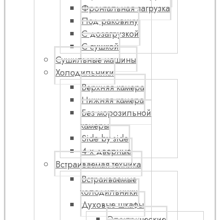
Фронтальная загрузка
Под раковину
С дозагрузкой
С сушкой
Сушильные машины
Холодильники
Верхняя камера
Нижняя камера
Без морозильной
камеры
Side by side
4-х дверные
Встраиваемая техника
Встраиваемые
холодильники
Духовые шкафы
Электрические