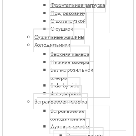
Фронтальная загрузка
Под раковину
С дозагрузкой
С сушкой
Сушильные машины
Холодильники
Верхняя камера
Нижняя камера
Без морозильной
камеры
Side by side
4-х дверные
Встраиваемая техника
Встраиваемые
холодильники
Духовые шкафы
Электрические