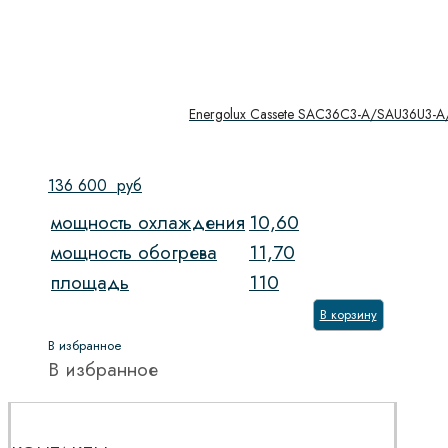
Energolux Cassete SAC36С3-A/SAU36U3-
136 600
руб
мощность охлаждения
10,60
мощность обогрева
11,70
площадь
110
В корзину
В избранное
В избранное