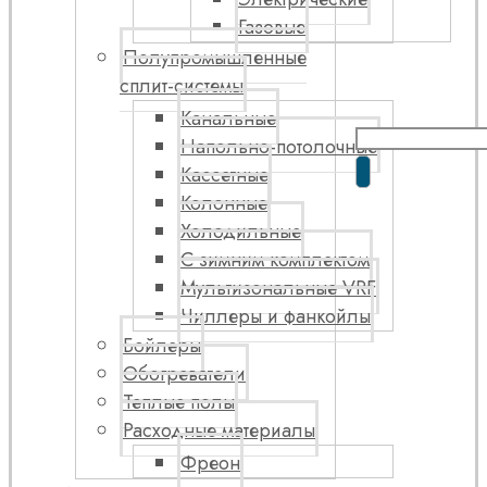
Газовые
Полупромышленные
сплит-системы
Канальные
Напольно-потолочные
Кассетные
Колонные
Холодильные
С зимним комплектом
Мультизональные VRF
Чиллеры и фанкойлы
Бойлеры
Обогреватели
Теплые полы
Расходные материалы
Фреон