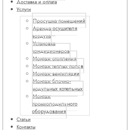
Доставка и оплата
Услуги
Просушка помещений
Аренда осушителя
воздуха
Установка
кондиционеров
Монтаж отопления
Монтаж теплых полов
Монтаж вентиляции
Монтаж блочно-
модульных котельных
Монтаж
промхолодильного
оборудования
Статьи
Контакты