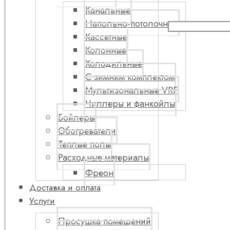
Канальные
Напольно-потолочные
Кассетные
Колонные
Холодильные
С зимним комплектом
Мультизональные VRF
Чиллеры и фанкойлы
Бойлеры
Обогреватели
Теплые полы
Расходные материалы
Фреон
Доставка и оплата
Услуги
Просушка помещений