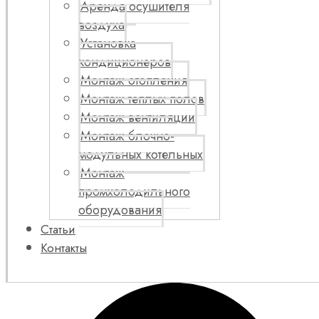
Аренда осушителя
воздуха
Установка
кондиционеров
Монтаж отопления
Монтаж теплых полов
Монтаж вентиляции
Монтаж блочно-
модульных котельных
Монтаж
промхолодильного
оборудования
Статьи
Контакты