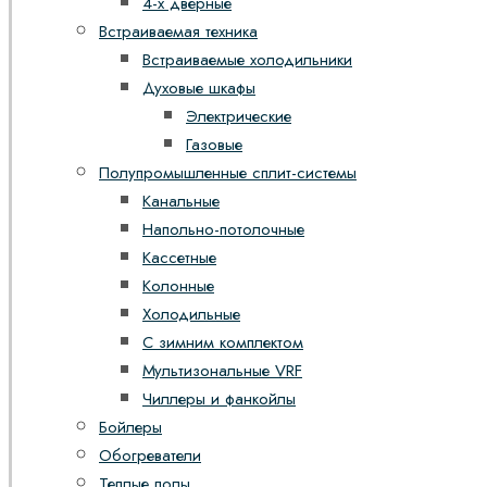
4-х дверные
Встраиваемая техника
Встраиваемые холодильники
Духовые шкафы
Электрические
Газовые
Полупромышленные сплит-системы
Канальные
Напольно-потолочные
Кассетные
Колонные
Холодильные
С зимним комплектом
Мультизональные VRF
Чиллеры и фанкойлы
Бойлеры
Обогреватели
Теплые полы