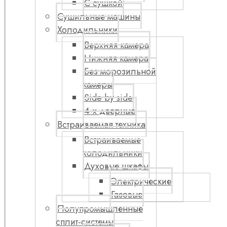
С сушкой
Сушильные машины
Холодильники
Верхняя камера
Нижняя камера
Без морозильной
камеры
Side by side
4-х дверные
Встраиваемая техника
Встраиваемые
холодильники
Духовые шкафы
Электрические
Газовые
Полупромышленные
сплит-системы