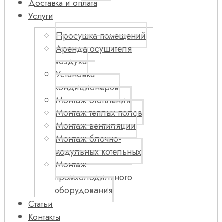
Доставка и оплата
Услуги
Просушка помещений
Аренда осушителя
воздуха
Установка
кондиционеров
Монтаж отопления
Монтаж теплых полов
Монтаж вентиляции
Монтаж блочно-
модульных котельных
Монтаж
промхолодильного
оборудования
Статьи
Контакты