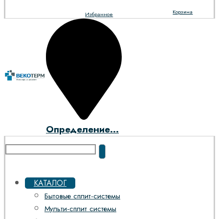
Корзина
Избранное
Определение...
КАТАЛОГ
Бытовые сплит-системы
Мульти-сплит системы