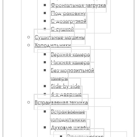
Фронтальная загрузка
Под раковину
С дозагрузкой
С сушкой
Сушильные машины
Холодильники
Верхняя камера
Нижняя камера
Без морозильной
камеры
Side by side
4-х дверные
Встраиваемая техника
Встраиваемые
холодильники
Духовые шкафы
Электрические