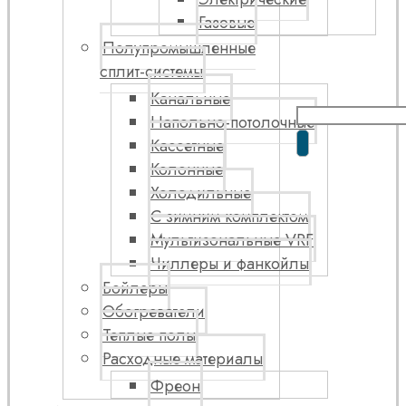
Газовые
Полупромышленные
сплит-системы
Канальные
Напольно-потолочные
Кассетные
Колонные
Холодильные
С зимним комплектом
Мультизональные VRF
Чиллеры и фанкойлы
Бойлеры
Обогреватели
Теплые полы
Расходные материалы
Фреон