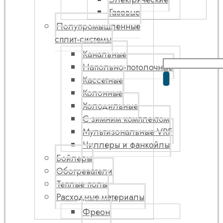
Газовые
Полупромышленные
сплит-системы
Канальные
Напольно-потолочные
Кассетные
Колонные
Холодильные
С зимним комплектом
Мультизональные VRF
Чиллеры и фанкойлы
Бойлеры
Обогреватели
Теплые полы
Расходные материалы
Фреон