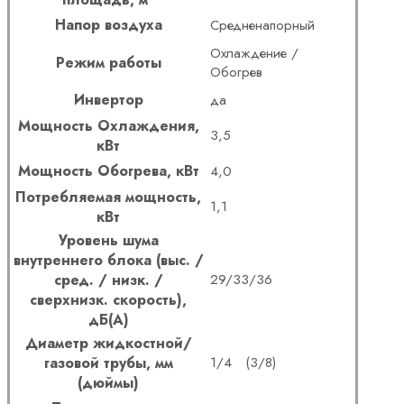
Напор воздуха
Средненапорный
Охлаждение /
Режим работы
Обогрев
Инвертор
да
Мощность Охлаждения,
3,5
кВт
Мощность Обогрева, кВт
4,0
Потребляемая мощность,
1,1
кВт
Уровень шума
внутреннего блока (выс. /
сред. / низк. /
29/33/36
сверхнизк. скорость),
дБ(А)
Диаметр жидкостной/
газовой трубы, мм
1/4 (3/8)
(дюймы)