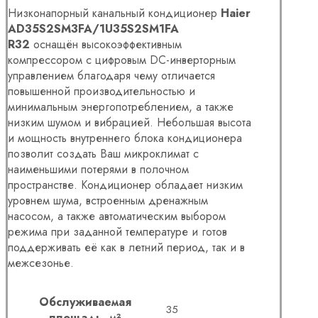
Низконапорный канальный кондиционер
Haier
AD35S2SM3FA/1U35S2SM1FA
R32
оснащён высокоэффективным
компрессором с цифровым DC-инверторным
управлением благодаря чему отличается
повышенной производительностью и
минимальным энергопотреблением, а также
низким шумом и вибрацией. Небольшая высота
и мощность внутреннего блока кондиционера
позволит создать Ваш микроклимат с
наименьшими потерями в полочном
пространстве. Кондиционер обладает низким
уровнем шума, встроенным дренажным
насосом, а также автоматическим выбором
режима при заданной температуре и готов
поддерживать её как в летний период, так и в
межсезонье.
Обслуживаемая
35
площадь, м²