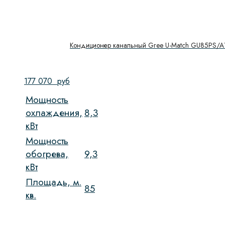
Кондиционер канальный Gree U-Match GU85PS/A
177 070
руб
Мощность
охлаждения,
8,3
кВт
Мощность
обогрева,
9,3
кВт
Площадь, м.
85
кв.