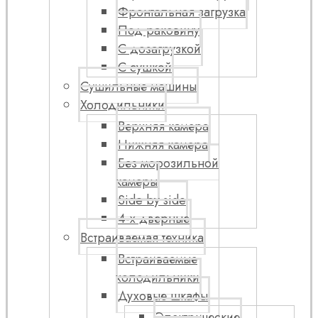
Фронтальная загрузка
Под раковину
С дозагрузкой
С сушкой
Сушильные машины
Холодильники
Верхняя камера
Нижняя камера
Без морозильной
камеры
Side by side
4-х дверные
Встраиваемая техника
Встраиваемые
холодильники
Духовые шкафы
Электрические