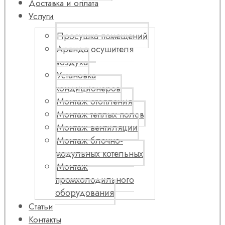
Доставка и оплата
Услуги
Просушка помещений
Аренда осушителя
воздуха
Установка
кондиционеров
Монтаж отопления
Монтаж теплых полов
Монтаж вентиляции
Монтаж блочно-
модульных котельных
Монтаж
промхолодильного
оборудования
Статьи
Контакты