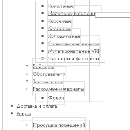
Канальные
Напольно-потолочные
Кассетные
Колонные
Холодильные
С зимним комплектом
Мультизональные VRF
Чиллеры и фанкойлы
Бойлеры
Обогреватели
Теплые полы
Расходные материалы
Фреон
Доставка и оплата
Услуги
Просушка помещений