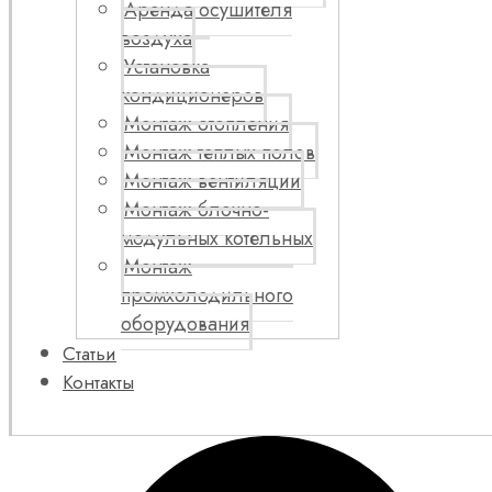
Аренда осушителя
воздуха
Установка
кондиционеров
Монтаж отопления
Монтаж теплых полов
Монтаж вентиляции
Монтаж блочно-
модульных котельных
Монтаж
промхолодильного
оборудования
Статьи
Контакты