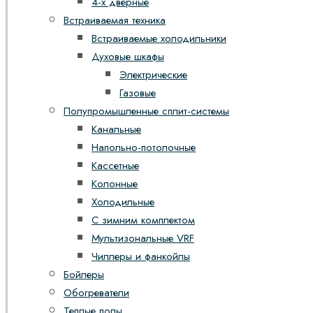
4-х дверные
Встраиваемая техника
Встраиваемые холодильники
Духовые шкафы
Электрические
Газовые
Полупромышленные сплит-системы
Канальные
Напольно-потолочные
Кассетные
Колонные
Холодильные
С зимним комплектом
Мультизональные VRF
Чиллеры и фанкойлы
Бойлеры
Обогреватели
Теплые полы