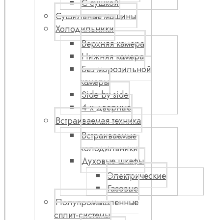
С сушкой
Сушильные машины
Холодильники
Верхняя камера
Нижняя камера
Без морозильной
камеры
Side by side
4-х дверные
Встраиваемая техника
Встраиваемые
холодильники
Духовые шкафы
Электрические
Газовые
Полупромышленные
сплит-системы