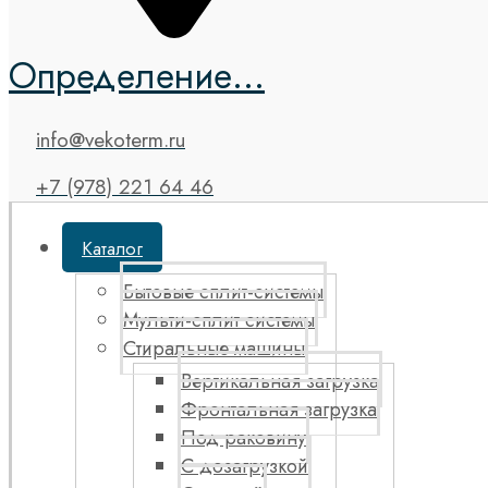
Определение...
info@vekoterm.ru
+7 (978) 221 64 46
Каталог
Бытовые сплит-системы
Мульти-сплит системы
Стиральные машины
Вертикальная загрузка
Фронтальная загрузка
Под раковину
С дозагрузкой