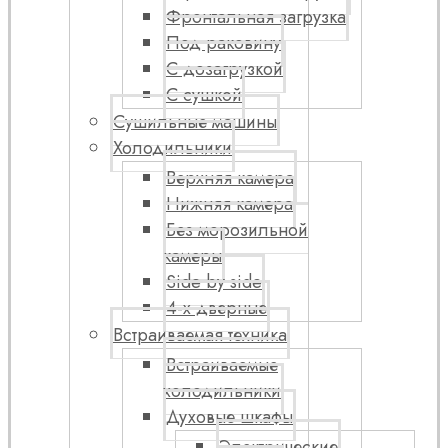
Фронтальная загрузка
Под раковину
С дозагрузкой
С сушкой
Сушильные машины
Холодильники
Верхняя камера
Нижняя камера
Без морозильной
камеры
Side by side
4-х дверные
Встраиваемая техника
Встраиваемые
холодильники
Духовые шкафы
Электрические