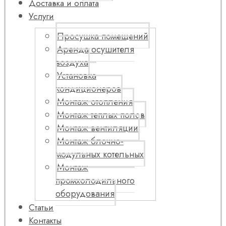
Доставка и оплата
Услуги
Просушка помещений
Аренда осушителя
воздуха
Установка
кондиционеров
Монтаж отопления
Монтаж теплых полов
Монтаж вентиляции
Монтаж блочно-
модульных котельных
Монтаж
промхолодильного
оборудования
Статьи
Контакты