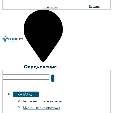
Корзина
Избранное
Определение...
КАТАЛОГ
Бытовые сплит-системы
Мульти-сплит системы