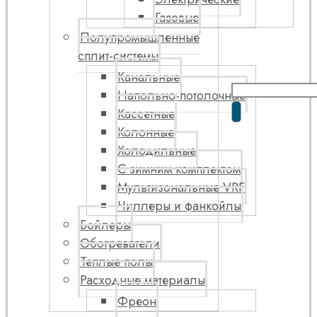
Газовые
Полупромышленные
сплит-системы
Канальные
Напольно-потолочные
Кассетные
Колонные
Холодильные
С зимним комплектом
Мультизональные VRF
Чиллеры и фанкойлы
Бойлеры
Обогреватели
Теплые полы
Расходные материалы
Фреон