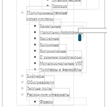
Газовые
Полупромышленные
сплит-системы
Канальные
Напольно-потолочные
Кассетные
Колонные
Холодильные
С зимним комплектом
Мультизональные VRF
Чиллеры и фанкойлы
Бойлеры
Обогреватели
Теплые полы
Расходные материалы
Фреон