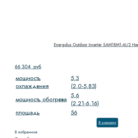
Energolux Outdoor Inverter SAM18M1-AI/2 Н
66 304
руб
мощность
5,3
охлаждения
(2,0-5,83)
5,6
мощность обогрева
(2,21-6,16)
площадь
56
В корзину
В избранное