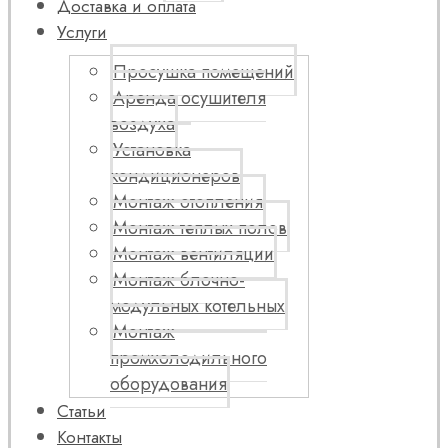
Доставка и оплата
Услуги
Просушка помещений
Аренда осушителя
воздуха
Установка
кондиционеров
Монтаж отопления
Монтаж теплых полов
Монтаж вентиляции
Монтаж блочно-
модульных котельных
Монтаж
промхолодильного
оборудования
Статьи
Контакты