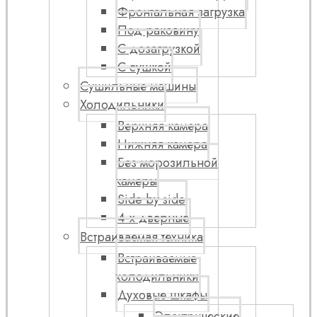
Фронтальная загрузка
Под раковину
С дозагрузкой
С сушкой
Сушильные машины
Холодильники
Верхняя камера
Нижняя камера
Без морозильной
камеры
Side by side
4-х дверные
Встраиваемая техника
Встраиваемые
холодильники
Духовые шкафы
Электрические