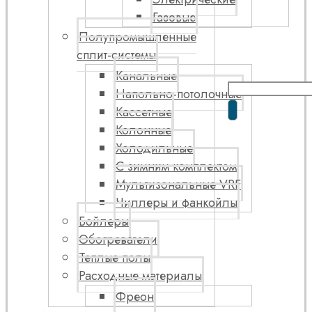
Газовые
Полупромышленные
сплит-системы
Канальные
Напольно-потолочные
Кассетные
Колонные
Холодильные
С зимним комплектом
Мультизональные VRF
Чиллеры и фанкойлы
Бойлеры
Обогреватели
Теплые полы
Расходные материалы
Фреон