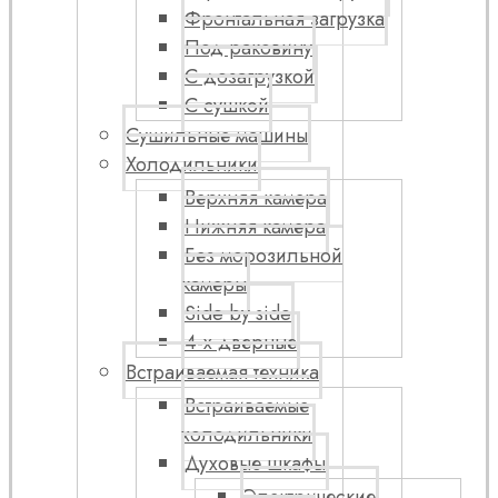
Фронтальная загрузка
Под раковину
С дозагрузкой
С сушкой
Сушильные машины
Холодильники
Верхняя камера
Нижняя камера
Без морозильной
камеры
Side by side
4-х дверные
Встраиваемая техника
Встраиваемые
холодильники
Духовые шкафы
Электрические