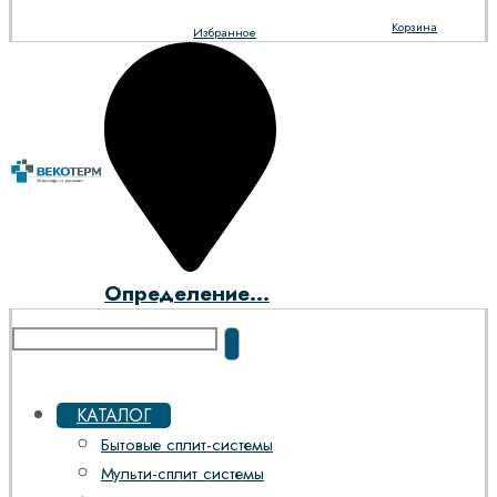
Корзина
Избранное
Определение...
КАТАЛОГ
Бытовые сплит-системы
Мульти-сплит системы