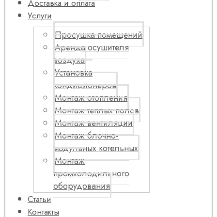
Доставка и оплата
Услуги
Просушка помещений
Аренда осушителя
воздуха
Установка
кондиционеров
Монтаж отопления
Монтаж теплых полов
Монтаж вентиляции
Монтаж блочно-
модульных котельных
Монтаж
промхолодильного
оборудования
Статьи
Контакты