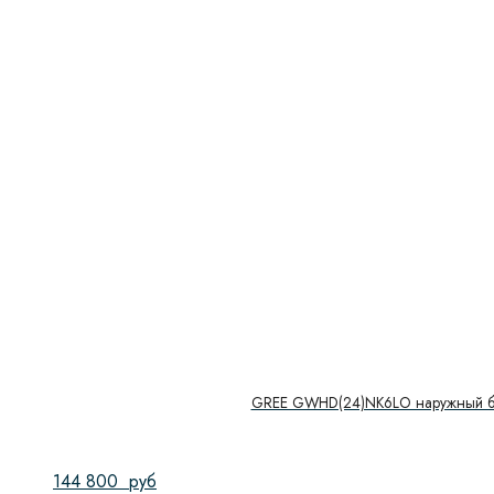
GREE GWHD(24)NK6LO наружный б
144 800
руб