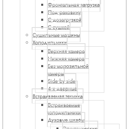
Фронтальная загрузка
Под раковину
С дозагрузкой
С сушкой
Сушильные машины
Холодильники
Верхняя камера
Нижняя камера
Без морозильной
камеры
Side by side
4-х дверные
Встраиваемая техника
Встраиваемые
холодильники
Духовые шкафы
Электрические