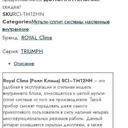
скидка!
SKU
RCI-TM12HN
Categories
Мульти-сплит системы настенные
внутренние
Бренд:
ROYAL Clima
Серия:
TRIUMPH
Описание
Royal
Clima
(Роял Клима)
RCI
–
TM
12
HN
– это
удобная в эксплуатации и стильная модель
внутреннего блока, относящегося к целой мульти-
сплит системе от того же производителя. Такой
прибор сможет порадовать даже самого
прихотливого пользователя в силу наличия четырёх
многофункциональных режимов работы. Данный
аппарат оснащается скрытым дисплеем, а также