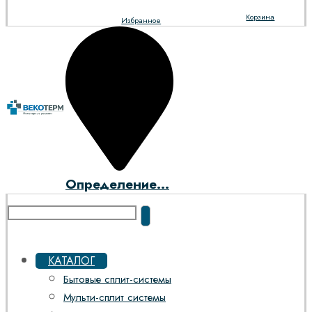
Корзина
Избранное
Определение...
КАТАЛОГ
Бытовые сплит-системы
Мульти-сплит системы