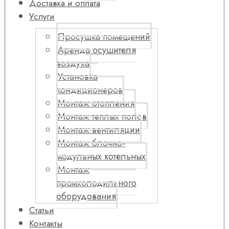
Доставка и оплата
Услуги
Просушка помещений
Аренда осушителя
воздуха
Установка
кондиционеров
Монтаж отопления
Монтаж теплых полов
Монтаж вентиляции
Монтаж блочно-
модульных котельных
Монтаж
промхолодильного
оборудования
Статьи
Контакты