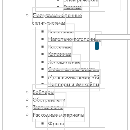
Газовые
Полупромышленные
сплит-системы
Канальные
Напольно-потолочные
Кассетные
Колонные
Холодильные
С зимним комплектом
Мультизональные VRF
Чиллеры и фанкойлы
Бойлеры
Обогреватели
Теплые полы
Расходные материалы
Фреон