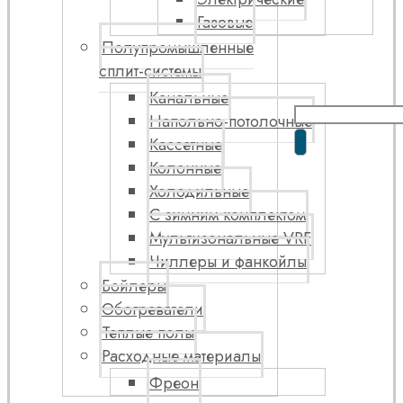
Газовые
Полупромышленные
сплит-системы
Канальные
Напольно-потолочные
Кассетные
Колонные
Холодильные
С зимним комплектом
Мультизональные VRF
Чиллеры и фанкойлы
Бойлеры
Обогреватели
Теплые полы
Расходные материалы
Фреон