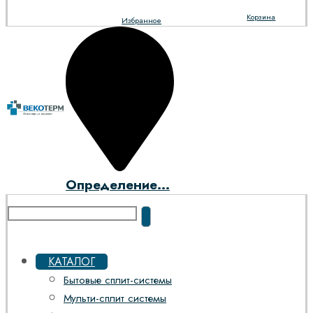
Корзина
Избранное
Определение...
КАТАЛОГ
Бытовые сплит-системы
Мульти-сплит системы