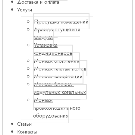
Доставка и оплата
Услуги
Просушка помещений
Аренда осушителя
воздуха
Установка
кондиционеров
Монтаж отопления
Монтаж теплых полов
Монтаж вентиляции
Монтаж блочно-
модульных котельных
Монтаж
промхолодильного
оборудования
Статьи
Контакты