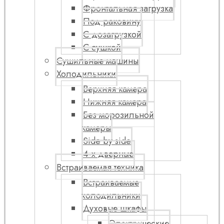
Фронтальная загрузка
Под раковину
С дозагрузкой
С сушкой
Сушильные машины
Холодильники
Верхняя камера
Нижняя камера
Без морозильной
камеры
Side by side
4-х дверные
Встраиваемая техника
Встраиваемые
холодильники
Духовые шкафы
Электрические