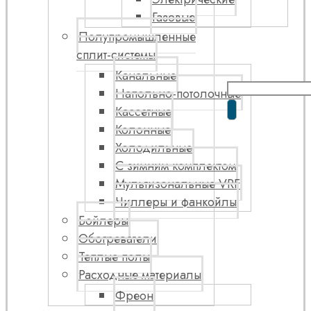
Газовые
Полупромышленные
сплит-системы
Канальные
Напольно-потолочные
Кассетные
Колонные
Холодильные
С зимним комплектом
Мультизональные VRF
Чиллеры и фанкойлы
Бойлеры
Обогреватели
Теплые полы
Расходные материалы
Фреон