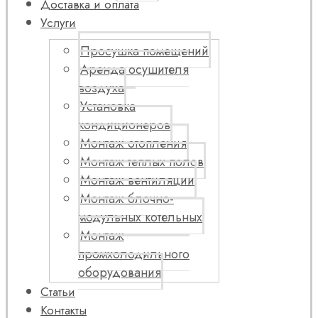
Доставка и оплата
Услуги
Просушка помещений
Аренда осушителя
воздуха
Установка
кондиционеров
Монтаж отопления
Монтаж теплых полов
Монтаж вентиляции
Монтаж блочно-
модульных котельных
Монтаж
промхолодильного
оборудования
Статьи
Контакты