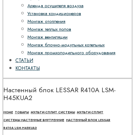
Аренда осушителя воздуха
Установка кондиционеров
Монтаж отопления
Монтаж теплых полов
Монтаж вентиляции
Монтаж блочно-модульных котельных
Монтаж промхолодильного оборудования
СТАТЬИ
КОНТАКТЫ
Настенный блок LESSAR R410A LSM-
H45KUA2
HOME
ТОВАРЫ
МУЛЬТИ-СПЛИТ СИСТЕМЫ
МУЛЬТИ-СПЛИТ
СИСТЕМЫ НАСТЕННЫЕ ВНУТРЕННИЕ
НАСТЕННЫЙ БЛОК LESSAR
R410A LSM-H45KUA2