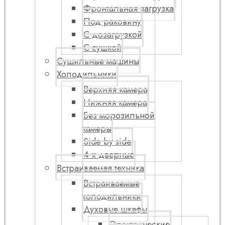
Фронтальная загрузка
Под раковину
С дозагрузкой
С сушкой
Сушильные машины
Холодильники
Верхняя камера
Нижняя камера
Без морозильной
камеры
Side by side
4-х дверные
Встраиваемая техника
Встраиваемые
холодильники
Духовые шкафы
Электрические