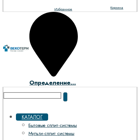
Корзина
Избранное
Определение...
КАТАЛОГ
Бытовые сплит-системы
Мульти-сплит системы