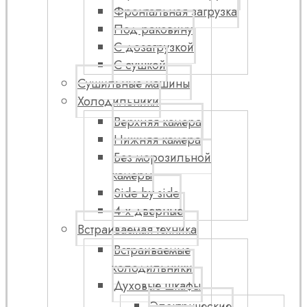
Фронтальная загрузка
Под раковину
С дозагрузкой
С сушкой
Сушильные машины
Холодильники
Верхняя камера
Нижняя камера
Без морозильной
камеры
Side by side
4-х дверные
Встраиваемая техника
Встраиваемые
холодильники
Духовые шкафы
Электрические