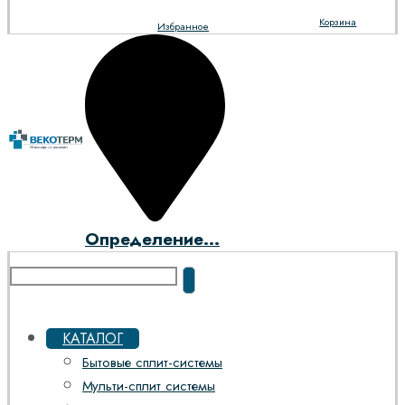
Корзина
Избранное
Определение...
КАТАЛОГ
Бытовые сплит-системы
Мульти-сплит системы