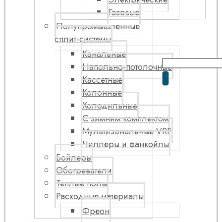
Газовые
Полупромышленные
сплит-системы
Канальные
Напольно-потолочные
Кассетные
Колонные
Холодильные
С зимним комплектом
Мультизональные VRF
Чиллеры и фанкойлы
Бойлеры
Обогреватели
Теплые полы
Расходные материалы
Фреон