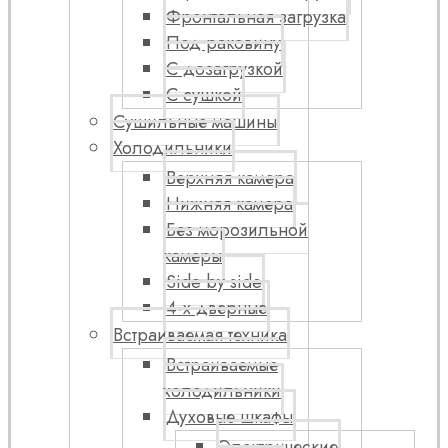
Фронтальная загрузка
Под раковину
С дозагрузкой
С сушкой
Сушильные машины
Холодильники
Верхняя камера
Нижняя камера
Без морозильной
камеры
Side by side
4-х дверные
Встраиваемая техника
Встраиваемые
холодильники
Духовые шкафы
Электрические