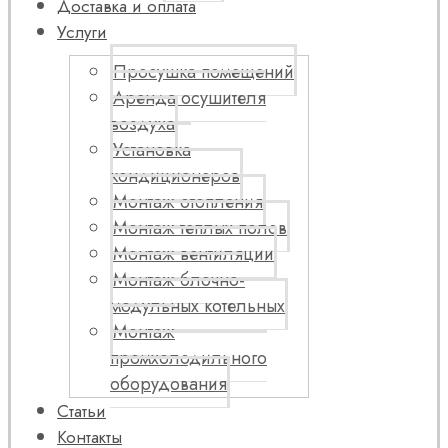
Доставка и оплата
Услуги
Просушка помещений
Аренда осушителя
воздуха
Установка
кондиционеров
Монтаж отопления
Монтаж теплых полов
Монтаж вентиляции
Монтаж блочно-
модульных котельных
Монтаж
промхолодильного
оборудования
Статьи
Контакты