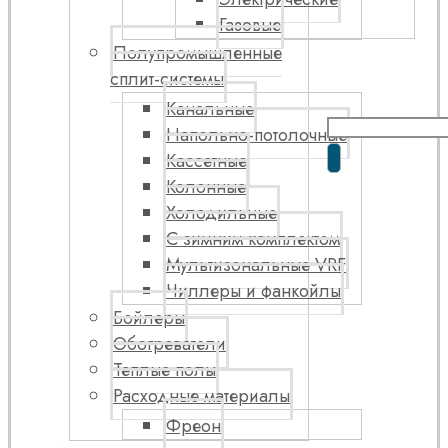
Газовые
Полупромышленные
сплит-системы
Канальные
Напольно-потолочные
Кассетные
Колонные
Холодильные
С зимним комплектом
Мультизональные VRF
Чиллеры и фанкойлы
Бойлеры
Обогреватели
Теплые полы
Расходные материалы
Фреон