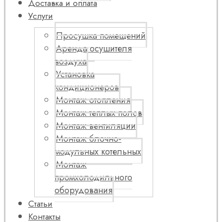
Доставка и оплата
Услуги
Просушка помещений
Аренда осушителя
воздуха
Установка
кондиционеров
Монтаж отопления
Монтаж теплых полов
Монтаж вентиляции
Монтаж блочно-
модульных котельных
Монтаж
промхолодильного
оборудования
Статьи
Контакты