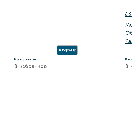
6 
Мо
Об
Ра
В корзину
В избранное
В и
В избранное
В 