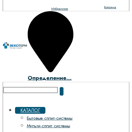
Корзина
Избранное
Определение...
КАТАЛОГ
Бытовые сплит-системы
Мульти-сплит системы