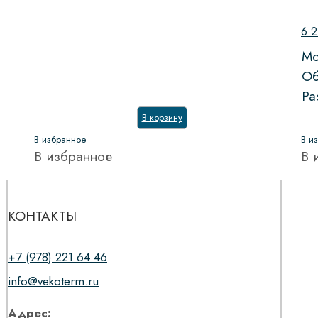
6 
Мо
Об
Ра
В корзину
В избранное
В и
В избранное
В 
КОНТАКТЫ
+7 (978) 221 64 46
info@vekoterm.ru
Адрес: