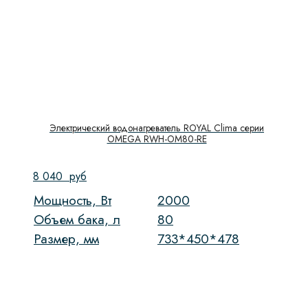
Электрический водонагреватель ROYAL Clima cерии
OMEGA RWH-OM80-RE
8 040
руб
Мощность, Вт
2000
Объем бака, л
80
Размер, мм
733*450*478