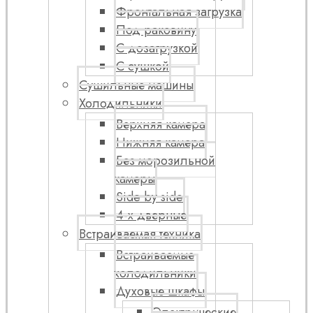
Фронтальная загрузка
Под раковину
С дозагрузкой
С сушкой
Сушильные машины
Холодильники
Верхняя камера
Нижняя камера
Без морозильной
камеры
Side by side
4-х дверные
Встраиваемая техника
Встраиваемые
холодильники
Духовые шкафы
Электрические