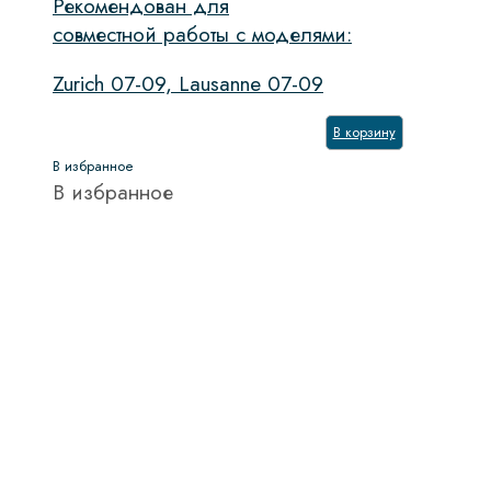
Рекомендован для
совместной работы с моделями:
Обьем духового шкафа, л
Zurich 07-09, Lausanne 07-09
Обработка паром
Очистка духовки
В корзину
В избранное
Система NO FROST
В избранное
Скорость вращения
Тип направляющих
Тип управления
Управление
Показать