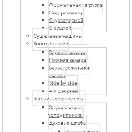
Фронтальная загрузка
Под раковину
С дозагрузкой
С сушкой
Сушильные машины
Холодильники
Верхняя камера
Нижняя камера
Без морозильной
камеры
Side by side
4-х дверные
Встраиваемая техника
Встраиваемые
холодильники
Духовые шкафы
Электрические