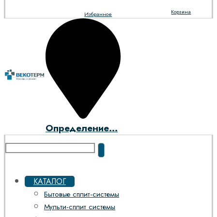
Корзина
Избранное
Определение...
КАТАЛОГ
Бытовые сплит-системы
Мульти-сплит системы