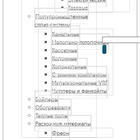
Газовые
Полупромышленные
сплит-системы
Канальные
Напольно-потолочные
Кассетные
Колонные
Холодильные
С зимним комплектом
Мультизональные VRF
Чиллеры и фанкойлы
Бойлеры
Обогреватели
Теплые полы
Расходные материалы
Фреон