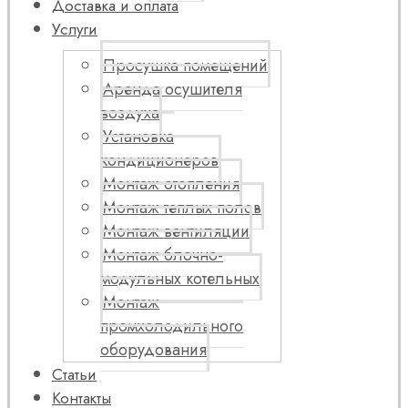
Доставка и оплата
Услуги
Просушка помещений
Аренда осушителя
воздуха
Установка
кондиционеров
Монтаж отопления
Монтаж теплых полов
Монтаж вентиляции
Монтаж блочно-
модульных котельных
Монтаж
промхолодильного
оборудования
Статьи
Контакты