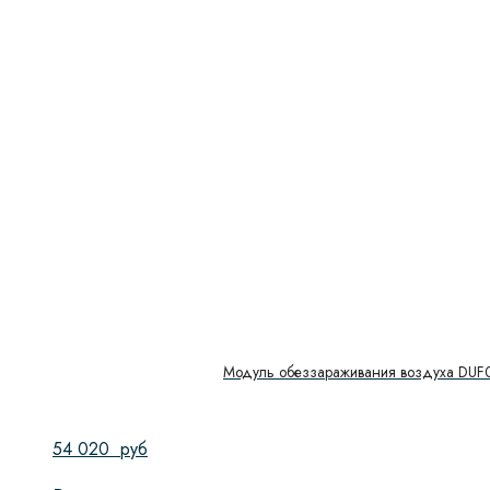
Давление
Дисплей
Доводчик двери
Функция СВЧ
Глубина сушильной камеры
Гриль
Количество функций
Модуль обеззараживания воздуха DUF
Количество камер
Количество стекол дверцы
54 020
руб
Максимальная загрузка