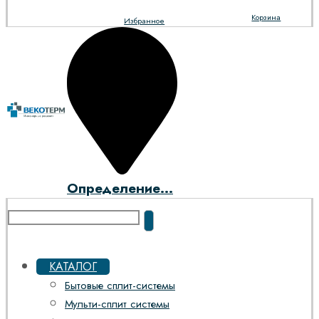
Корзина
Избранное
Определение...
КАТАЛОГ
Бытовые сплит-системы
Мульти-сплит системы