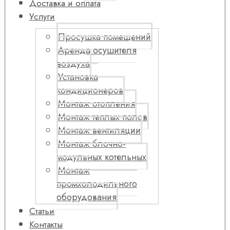
Доставка и оплата
Услуги
Просушка помещений
Аренда осушителя
воздуха
Установка
кондиционеров
Монтаж отопления
Монтаж теплых полов
Монтаж вентиляции
Монтаж блочно-
модульных котельных
Монтаж
промхолодильного
оборудования
Статьи
Контакты