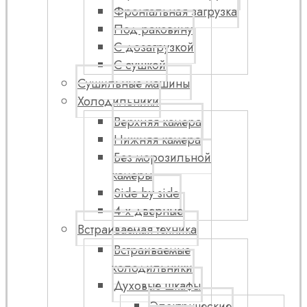
Фронтальная загрузка
Под раковину
С дозагрузкой
С сушкой
Сушильные машины
Холодильники
Верхняя камера
Нижняя камера
Без морозильной
камеры
Side by side
4-х дверные
Встраиваемая техника
Встраиваемые
холодильники
Духовые шкафы
Электрические