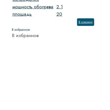
Функция СВЧ
мощность обогрева
2,1
Глубина сушильной камеры
площадь
20
В корзину
Гриль
В избранное
Количество функций
В избранное
Количество камер
Количество стекол дверцы
Максимальная загрузка
Обьем духового шкафа, л
Обработка паром
Очистка духовки