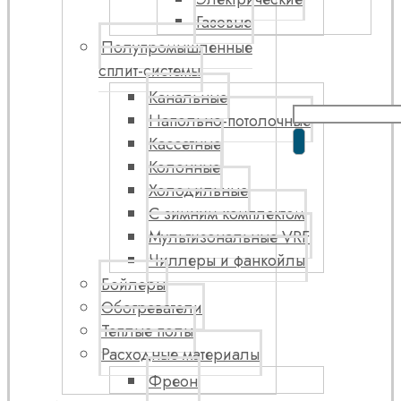
Газовые
Полупромышленные
сплит-системы
Канальные
Напольно-потолочные
Кассетные
Колонные
Холодильные
С зимним комплектом
Мультизональные VRF
Чиллеры и фанкойлы
Бойлеры
Обогреватели
Теплые полы
Расходные материалы
Фреон