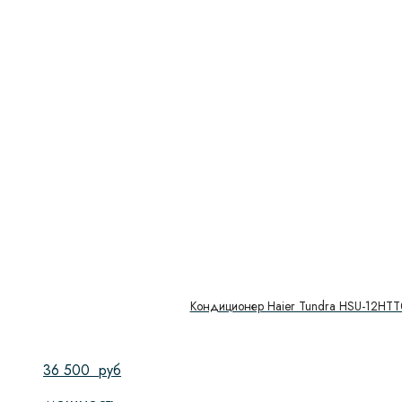
Система NO FROST
Скорость вращения
Тип направляющих
Тип управления
Управление
Показать
Кондиционер Haier Tundra HSU-12HT
36 500
руб