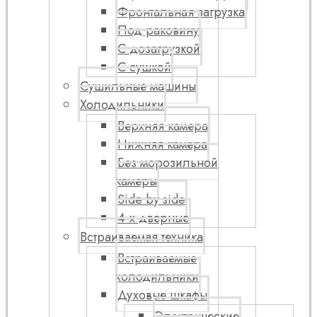
Фронтальная загрузка
Под раковину
С дозагрузкой
С сушкой
Сушильные машины
Холодильники
Верхняя камера
Нижняя камера
Без морозильной
камеры
Side by side
4-х дверные
Встраиваемая техника
Встраиваемые
холодильники
Духовые шкафы
Электрические