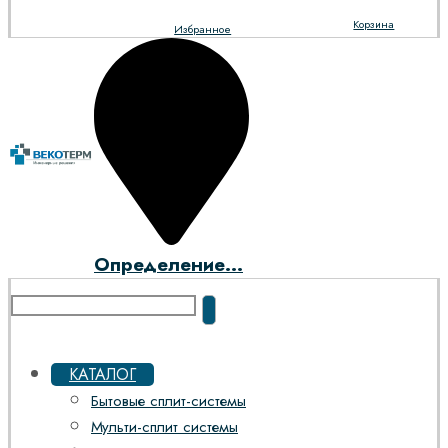
Корзина
Избранное
Определение...
КАТАЛОГ
Бытовые сплит-системы
Мульти-сплит системы