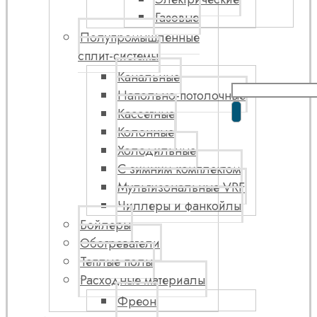
Газовые
Полупромышленные
сплит-системы
Канальные
Напольно-потолочные
Кассетные
Колонные
Холодильные
С зимним комплектом
Мультизональные VRF
Чиллеры и фанкойлы
Бойлеры
Обогреватели
Теплые полы
Расходные материалы
Фреон