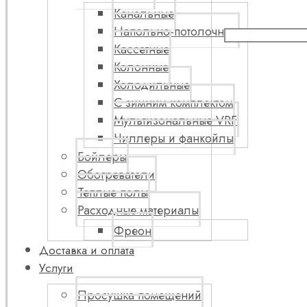
Канальные
Напольно-потолочные
Кассетные
Колонные
Холодильные
С зимним комплектом
Мультизональные VRF
Чиллеры и фанкойлы
Бойлеры
Обогреватели
Теплые полы
Расходные материалы
Фреон
Доставка и оплата
Услуги
Просушка помещений