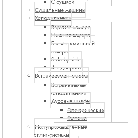
С сушкой
Сушильные машины
Холодильники
Верхняя камера
Нижняя камера
Без морозильной
камеры
Side by side
4-х дверные
Встраиваемая техника
Встраиваемые
холодильники
Духовые шкафы
Электрические
Газовые
Полупромышленные
сплит-системы