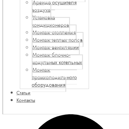
Аренда осушителя
воздуха
Установка
кондиционеров
Монтаж отопления
Монтаж теплых полов
Монтаж вентиляции
Монтаж блочно-
модульных котельных
Монтаж
промхолодильного
оборудования
Статьи
Контакты