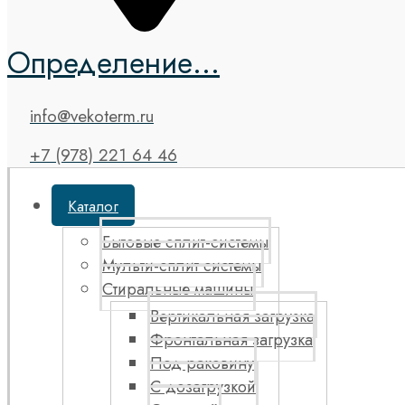
Определение...
info@vekoterm.ru
+7 (978) 221 64 46
Каталог
Бытовые сплит-системы
Мульти-сплит системы
Стиральные машины
Вертикальная загрузка
Фронтальная загрузка
Под раковину
С дозагрузкой