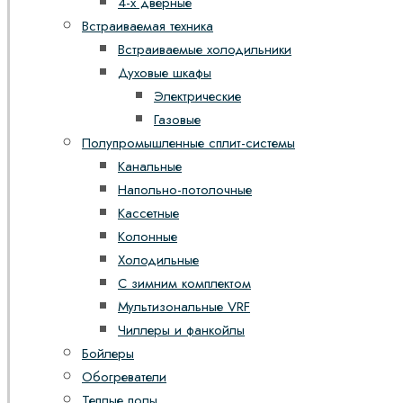
4-х дверные
Встраиваемая техника
Встраиваемые холодильники
Духовые шкафы
Электрические
Газовые
Полупромышленные сплит-системы
Канальные
Напольно-потолочные
Кассетные
Колонные
Холодильные
С зимним комплектом
Мультизональные VRF
Чиллеры и фанкойлы
Бойлеры
Обогреватели
Теплые полы