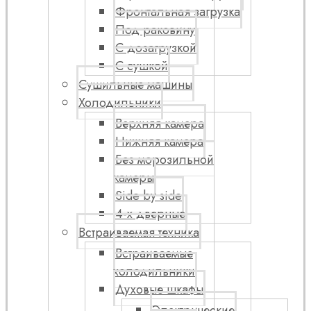
Фронтальная загрузка
Под раковину
С дозагрузкой
С сушкой
Сушильные машины
Холодильники
Верхняя камера
Нижняя камера
Без морозильной
камеры
Side by side
4-х дверные
Встраиваемая техника
Встраиваемые
холодильники
Духовые шкафы
Электрические