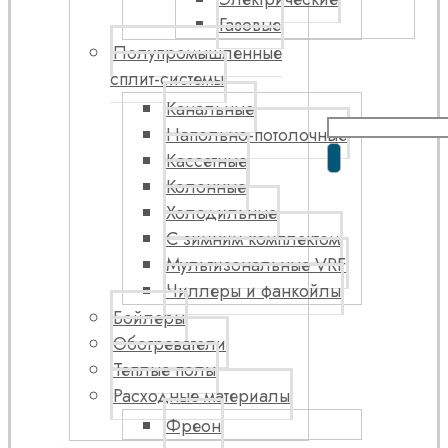
Газовые
Полупромышленные
сплит-системы
Канальные
Напольно-потолочные
Кассетные
Колонные
Холодильные
С зимним комплектом
Мультизональные VRF
Чиллеры и фанкойлы
Бойлеры
Обогреватели
Теплые полы
Расходные материалы
Фреон