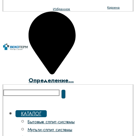
Корзина
Избранное
Определение...
КАТАЛОГ
Бытовые сплит-системы
Мульти-сплит системы