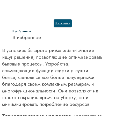
Гриль
Количество функций
В корзину
Количество камер
В избранное
Количество стекол дверцы
В избранное
Максимальная загрузка
В условиях быстрого ритма жизни многие
ищут решения, позволяющие оптимизировать
6 кг.
(1)
бытовые процессы. Устройства,
7 кг.
(1)
совмещающие функции стирки и сушки
белья, становятся все более популярными
Обьем духового шкафа, л
благодаря своим компактным размерам и
Обработка паром
многофункциональности. Они позволяют не
только сократить время на уборку, но и
Очистка духовки
минимизировать потребление ресурсов.
Система NO FROST
Технологические новшества
делают такие