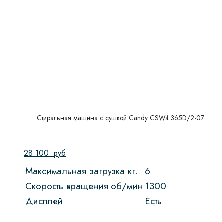
Инвертор/не инвертор
Инвертор
(1)
Не инвертор
(1)
Число компрессоров
Давление
Дисплей
Стиральная машина с сушкой Candy CSW4 365D/2-07
Есть
(2)
28 100
руб
Доводчик двери
Максимальная загрузка кг.
6
Функция СВЧ
Скорость вращения об/мин
1300
Дисплей
Есть
Глубина сушильной камеры