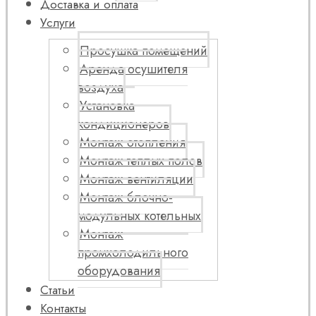
Доставка и оплата
Услуги
Просушка помещений
Аренда осушителя
воздуха
Установка
кондиционеров
Монтаж отопления
Монтаж теплых полов
Монтаж вентиляции
Монтаж блочно-
модульных котельных
Монтаж
промхолодильного
оборудования
Статьи
Контакты