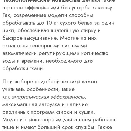
агрегаты эффективными без ущерба качеству.
Скорость вращения
Так, современные модели способны
обрабатывать до 10 кг сухого белья за один
1200 об/мин
(1)
цикл, обеспечивая тщательную стирку и
1300 об/мин
(1)
быстрое высушивание. Многие из них
оснащены сенсорными системами,
Тип направляющих
автоматически регулирующими количество
Тип управления
воды и времени, необходимого для
обработки ткани.
Управление
При выборе подобной техники важно
учитывать особенности, такие
Показать
как
энергетическая эффективность
,
максимальная загрузка и наличие
различных программ стирки и сушки.
Модели с инверторным двигателем работают
тише и имеют больший срок службы. Также