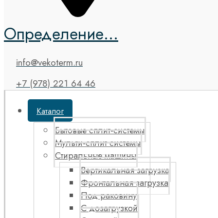
Определение...
info@vekoterm.ru
+7 (978) 221 64 46
Каталог
Бытовые сплит-системы
Мульти-сплит системы
Стиральные машины
Вертикальная загрузка
Фронтальная загрузка
Под раковину
С дозагрузкой