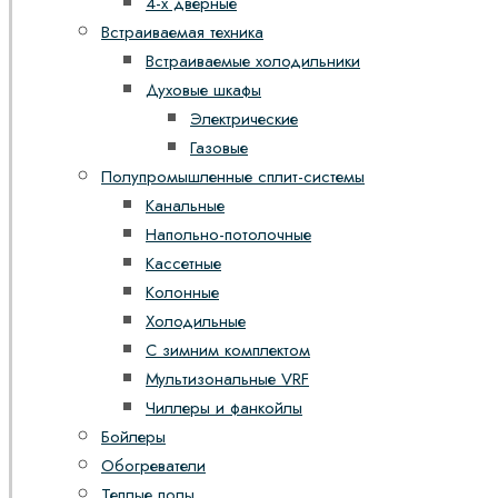
4-х дверные
Встраиваемая техника
Встраиваемые холодильники
Духовые шкафы
Электрические
Газовые
Полупромышленные сплит-системы
Канальные
Напольно-потолочные
Кассетные
Колонные
Холодильные
С зимним комплектом
Мультизональные VRF
Чиллеры и фанкойлы
Бойлеры
Обогреватели
Теплые полы