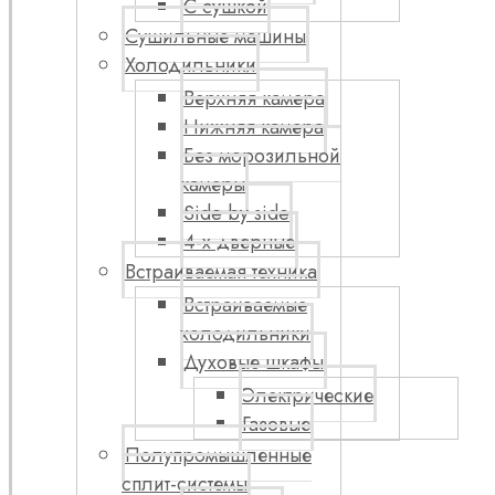
С сушкой
Сушильные машины
Холодильники
Верхняя камера
Нижняя камера
Без морозильной
камеры
Side by side
4-х дверные
Встраиваемая техника
Встраиваемые
холодильники
Духовые шкафы
Электрические
Газовые
Полупромышленные
сплит-системы