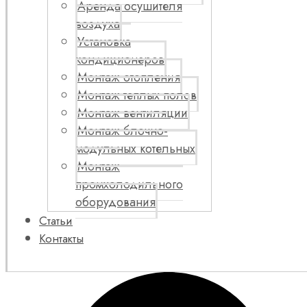
Аренда осушителя
воздуха
Установка
кондиционеров
Монтаж отопления
Монтаж теплых полов
Монтаж вентиляции
Монтаж блочно-
модульных котельных
Монтаж
промхолодильного
оборудования
Статьи
Контакты