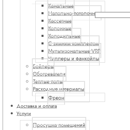
Канальные
Напольно-потолочные
Кассетные
Колонные
Холодильные
С зимним комплектом
Мультизональные VRF
Чиллеры и фанкойлы
Бойлеры
Обогреватели
Теплые полы
Расходные материалы
Фреон
Доставка и оплата
Услуги
Просушка помещений