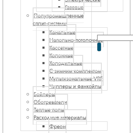
Газовые
Полупромышленные
сплит-системы
Канальные
Напольно-потолочные
Кассетные
Колонные
Холодильные
С зимним комплектом
Мультизональные VRF
Чиллеры и фанкойлы
Бойлеры
Обогреватели
Теплые полы
Расходные материалы
Фреон