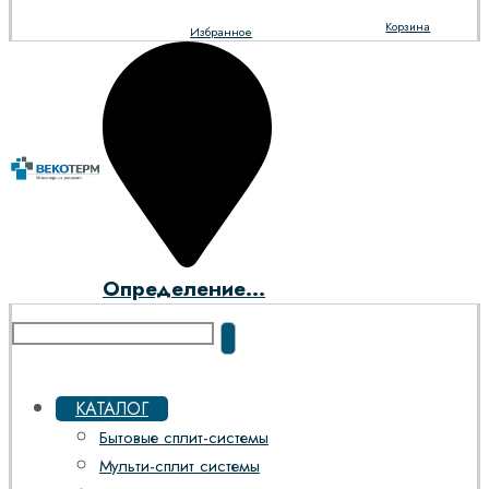
Корзина
Избранное
Определение...
КАТАЛОГ
Бытовые сплит-системы
Мульти-сплит системы