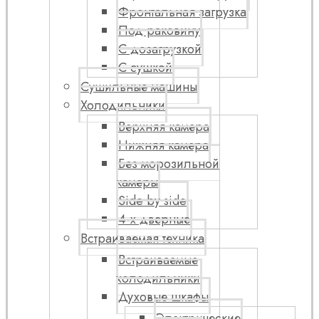
Фронтальная загрузка
Под раковину
С дозагрузкой
С сушкой
Сушильные машины
Холодильники
Верхняя камера
Нижняя камера
Без морозильной
камеры
Side by side
4-х дверные
Встраиваемая техника
Встраиваемые
холодильники
Духовые шкафы
Электрические