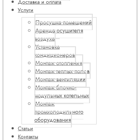
Доставка и оплата
Услуги
Просушка помещений
Аренда осушителя
воздуха
Установка
кондиционеров
Монтаж отопления
Монтаж теплых полов
Монтаж вентиляции
Монтаж блочно-
модульных котельных
Монтаж
промхолодильного
оборудования
Статьи
Контакты