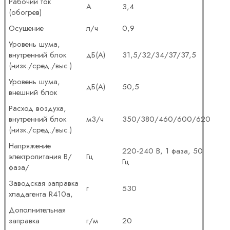
Рабочий ток
А
3,4
(обогрев)
Осушение
л/ч
0,9
Уровень шума,
внутренний блок
дБ(А)
31,5/32/34/37/37,5
(низк./сред./выс.)
Уровень шума,
дБ(А)
50,5
внешний блок
Расход воздуха,
внутренний блок
м3/ч
350/380/460/600/620
(низк./сред./выс.)
Напряжение
220-240 В, 1 фаза, 50
электропитания В/
Гц
Гц
фаза/
Заводская заправка
г
530
хладагента R410a,
Дополнительная
заправка
г/м
20