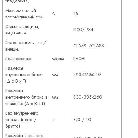
хладагента,
Максимальный
А
15
потребляемый ток,
Степень защиты,
IPX0/IPX4
вн./внешн.
Класс защиты, вн./
CLASS I/CLASS I
внешн.
Компрессор
марка
RECHI
Размеры
внутреннего блока
мм
793x272x210
(Д x В x Г)
Размеры
внутреннего блока в
мм
830x335x260
упаковке (Д x В x Г)
Вес внутреннего
блока, (нетто /
кг
8,0 / 10
брутто)
Размеры внешнего