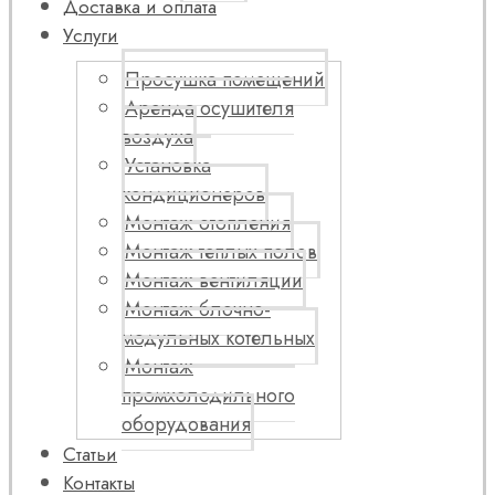
Доставка и оплата
Услуги
Просушка помещений
Аренда осушителя
воздуха
Установка
кондиционеров
Монтаж отопления
Монтаж теплых полов
Монтаж вентиляции
Монтаж блочно-
модульных котельных
Монтаж
промхолодильного
оборудования
Статьи
Контакты