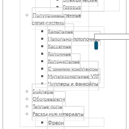
Газовые
Полупромышленные
сплит-системы
Канальные
Напольно-потолочные
Кассетные
Колонные
Холодильные
С зимним комплектом
Мультизональные VRF
Чиллеры и фанкойлы
Бойлеры
Обогреватели
Теплые полы
Расходные материалы
Фреон