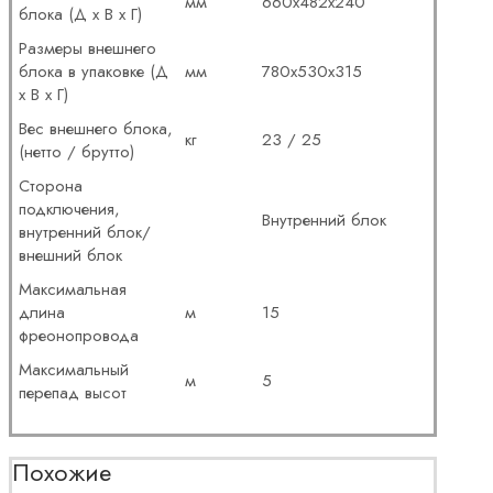
мм
660x482x240
блока (Д x В x Г)
Размеры внешнего
блока в упаковке (Д
мм
780x530x315
x В x Г)
Вес внешнего блока,
кг
23 / 25
(нетто / брутто)
Сторона
подключения,
Внутренний блок
внутренний блок/
внешний блок
Максимальная
длина
м
15
фреонопровода
Максимальный
м
5
перепад высот
Похожие