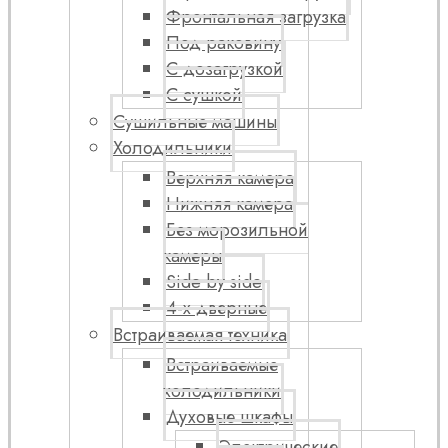
Фронтальная загрузка
Под раковину
С дозагрузкой
С сушкой
Сушильные машины
Холодильники
Верхняя камера
Нижняя камера
Без морозильной
камеры
Side by side
4-х дверные
Встраиваемая техника
Встраиваемые
холодильники
Духовые шкафы
Электрические