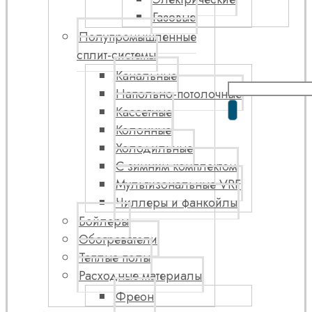
Газовые
Полупромышленные
сплит-системы
Канальные
Напольно-потолочные
Кассетные
Колонные
Холодильные
С зимним комплектом
Мультизональные VRF
Чиллеры и фанкойлы
Бойлеры
Обогреватели
Теплые полы
Расходные материалы
Фреон