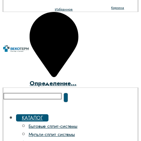
Корзина
Избранное
Определение...
КАТАЛОГ
Бытовые сплит-системы
Мульти-сплит системы