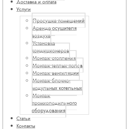
Доставка и оплата
Услуги
Просушка помещений
Аренда осушителя
воздуха
Установка
кондиционеров
Монтаж отопления
Монтаж теплых полов
Монтаж вентиляции
Монтаж блочно-
модульных котельных
Монтаж
промхолодильного
оборудования
Статьи
Контакты