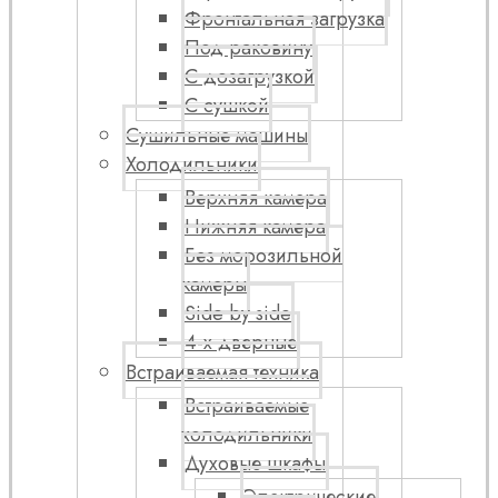
Фронтальная загрузка
Под раковину
С дозагрузкой
С сушкой
Сушильные машины
Холодильники
Верхняя камера
Нижняя камера
Без морозильной
камеры
Side by side
4-х дверные
Встраиваемая техника
Встраиваемые
холодильники
Духовые шкафы
Электрические