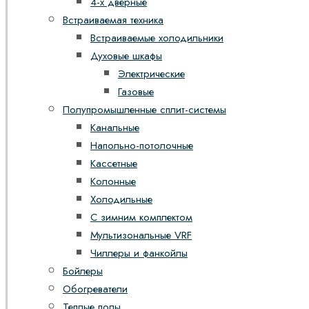
4-х дверные
Встраиваемая техника
Встраиваемые холодильники
Духовые шкафы
Электрические
Газовые
Полупромышленные сплит-системы
Канальные
Напольно-потолочные
Кассетные
Колонные
Холодильные
С зимним комплектом
Мультизональные VRF
Чиллеры и фанкойлы
Бойлеры
Обогреватели
Теплые полы