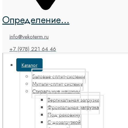
Определение...
info@vekoterm.ru
+7 (978) 221 64 46
Каталог
Бытовые сплит-системы
Мульти-сплит системы
Стиральные машины
Вертикальная загрузка
Фронтальная загрузка
Под раковину
С дозагрузкой