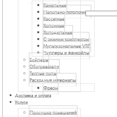
Канальные
Напольно-потолочные
Кассетные
Колонные
Холодильные
С зимним комплектом
Мультизональные VRF
Чиллеры и фанкойлы
Бойлеры
Обогреватели
Теплые полы
Расходные материалы
Фреон
Доставка и оплата
Услуги
Просушка помещений