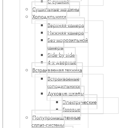
С сушкой
Сушильные машины
Холодильники
Верхняя камера
Нижняя камера
Без морозильной
камеры
Side by side
4-х дверные
Встраиваемая техника
Встраиваемые
холодильники
Духовые шкафы
Электрические
Газовые
Полупромышленные
сплит-системы