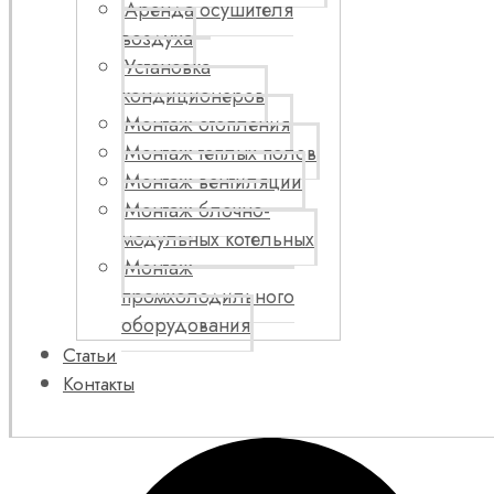
Аренда осушителя
воздуха
Установка
кондиционеров
Монтаж отопления
Монтаж теплых полов
Монтаж вентиляции
Монтаж блочно-
модульных котельных
Монтаж
промхолодильного
оборудования
Статьи
Контакты