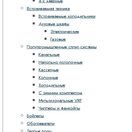
4-х дверные
Встраиваемая техника
Встраиваемые холодильники
Духовые шкафы
Электрические
Газовые
Полупромышленные сплит-системы
Канальные
Напольно-потолочные
Кассетные
Колонные
Холодильные
С зимним комплектом
Мультизональные VRF
Чиллеры и фанкойлы
Бойлеры
Обогреватели
Теплые полы