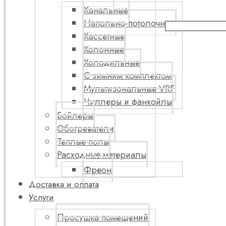
Канальные
Напольно-потолочные
Кассетные
Колонные
Холодильные
С зимним комплектом
Мультизональные VRF
Чиллеры и фанкойлы
Бойлеры
Обогреватели
Теплые полы
Расходные материалы
Фреон
Доставка и оплата
Услуги
Просушка помещений