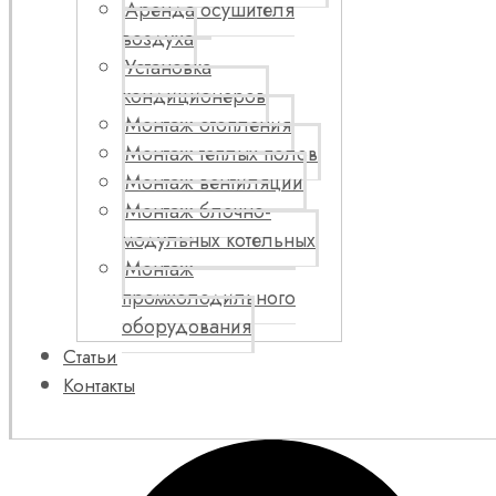
Аренда осушителя
воздуха
Установка
кондиционеров
Монтаж отопления
Монтаж теплых полов
Монтаж вентиляции
Монтаж блочно-
модульных котельных
Монтаж
промхолодильного
оборудования
Статьи
Контакты