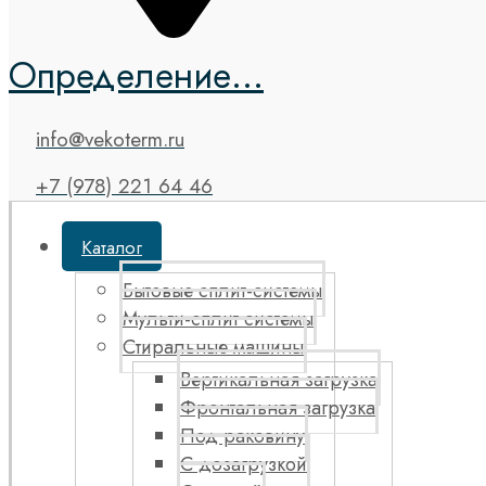
Определение...
info@vekoterm.ru
+7 (978) 221 64 46
Каталог
Бытовые сплит-системы
Мульти-сплит системы
Стиральные машины
Вертикальная загрузка
Фронтальная загрузка
Под раковину
С дозагрузкой