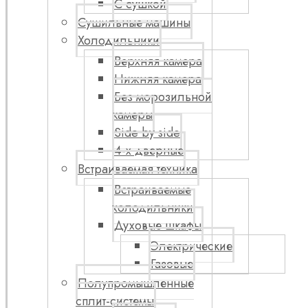
С сушкой
Сушильные машины
Холодильники
Верхняя камера
Нижняя камера
Без морозильной
камеры
Side by side
4-х дверные
Встраиваемая техника
Встраиваемые
холодильники
Духовые шкафы
Электрические
Газовые
Полупромышленные
сплит-системы