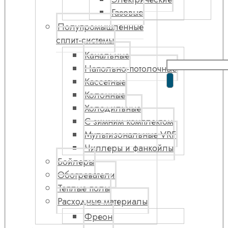
Газовые
Полупромышленные
сплит-системы
Канальные
Напольно-потолочные
Кассетные
Колонные
Холодильные
С зимним комплектом
Мультизональные VRF
Чиллеры и фанкойлы
Бойлеры
Обогреватели
Теплые полы
Расходные материалы
Фреон