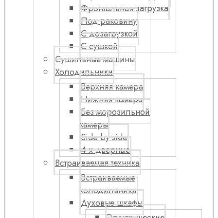
Фронтальная загрузка
Под раковину
С дозагрузкой
С сушкой
Сушильные машины
Холодильники
Верхняя камера
Нижняя камера
Без морозильной
камеры
Side by side
4-х дверные
Встраиваемая техника
Встраиваемые
холодильники
Духовые шкафы
Электрические