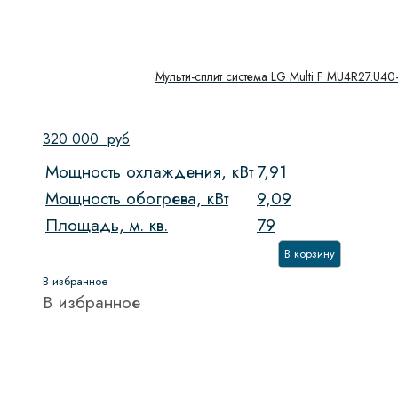
Мульти-сплит система LG Multi F MU4R27.U4
320 000
руб
Мощность охлаждения, кВт
7,91
Мощность обогрева, кВт
9,09
Площадь, м. кв.
79
В корзину
В избранное
В избранное