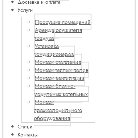
Доставка и оплата
Услуги
Просушка помещений
Аренда осушителя
воздуха
Установка
кондиционеров
Монтаж отопления
Монтаж теплых полов
Монтаж вентиляции
Монтаж блочно-
модульных котельных
Монтаж
промхолодильного
оборудования
Статьи
Контакты