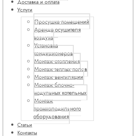
Доставка и оплата
Услуги
Просушка помещений
Аренда осушителя
воздуха
Установка
кондиционеров
Монтаж отопления
Монтаж теплых полов
Монтаж вентиляции
Монтаж блочно-
модульных котельных
Монтаж
промхолодильного
оборудования
Статьи
Контакты