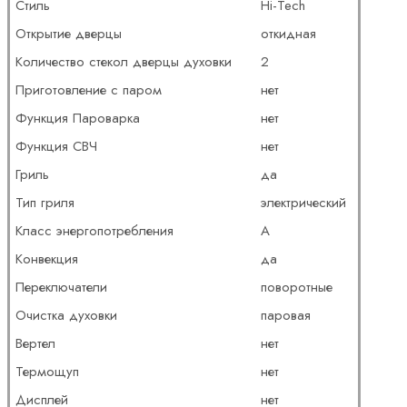
Стиль
Hi-Tech
Открытие дверцы
откидная
Количество стекол дверцы духовки
2
Приготовление с паром
нет
Функция Пароварка
нет
Функция СВЧ
нет
Гриль
да
Тип гриля
электрический
Класс энергопотребления
A
Конвекция
да
Переключатели
поворотные
Очистка духовки
паровая
Вертел
нет
Термощуп
нет
Дисплей
нет