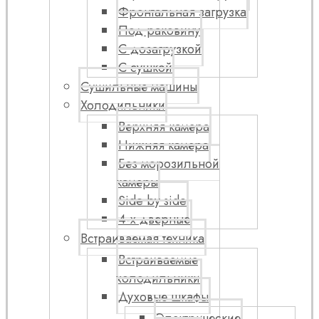
Фронтальная загрузка
Под раковину
С дозагрузкой
С сушкой
Сушильные машины
Холодильники
Верхняя камера
Нижняя камера
Без морозильной
камеры
Side by side
4-х дверные
Встраиваемая техника
Встраиваемые
холодильники
Духовые шкафы
Электрические