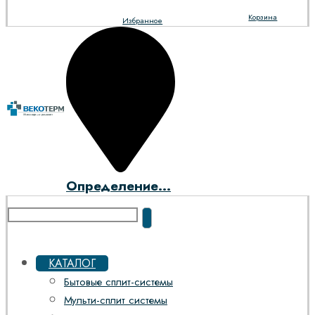
Корзина
Избранное
Определение...
КАТАЛОГ
Бытовые сплит-системы
Мульти-сплит системы