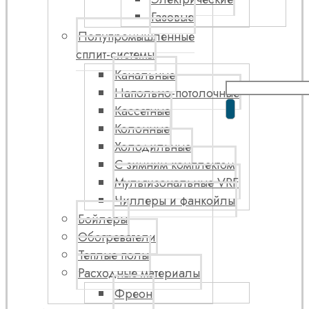
Газовые
Полупромышленные
сплит-системы
Канальные
Напольно-потолочные
Кассетные
Колонные
Холодильные
С зимним комплектом
Мультизональные VRF
Чиллеры и фанкойлы
Бойлеры
Обогреватели
Теплые полы
Расходные материалы
Фреон