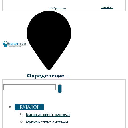
Корзина
Избранное
Определение...
КАТАЛОГ
Бытовые сплит-системы
Мульти-сплит системы