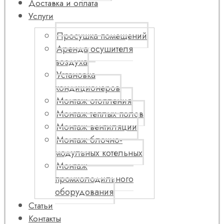
Доставка и оплата
Услуги
Просушка помещений
Аренда осушителя
воздуха
Установка
кондиционеров
Монтаж отопления
Монтаж теплых полов
Монтаж вентиляции
Монтаж блочно-
модульных котельных
Монтаж
промхолодильного
оборудования
Статьи
Контакты