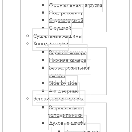
Фронтальная загрузка
Под раковину
С дозагрузкой
С сушкой
Сушильные машины
Холодильники
Верхняя камера
Нижняя камера
Без морозильной
камеры
Side by side
4-х дверные
Встраиваемая техника
Встраиваемые
холодильники
Духовые шкафы
Электрические