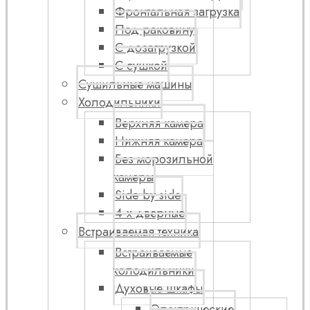
Фронтальная загрузка
Под раковину
С дозагрузкой
С сушкой
Сушильные машины
Холодильники
Верхняя камера
Нижняя камера
Без морозильной
камеры
Side by side
4-х дверные
Встраиваемая техника
Встраиваемые
холодильники
Духовые шкафы
Электрические