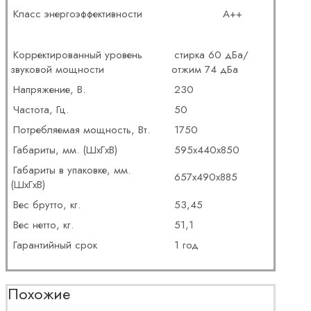
Класс энергоэффективности
А++
Корректированный уровень
стирка 60 дБа/
звуковой мощности
отжим 74 дБа
Напряжение, В.
230
Частота, Гц.
50
Потребляемая мощность, Вт.
1750
Габариты, мм. (ШхГхВ)
595х440х850
Габариты в упаковке, мм.
657х490х885
(ШхГхВ)
Вес брутто, кг.
53,45
Вес нетто, кг.
51,1
Гарантийный срок
1 год
Похожие