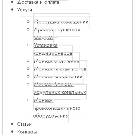
Доставка и оплата
Услуги
Просушка помещений
Аренда осушителя
воздуха
Установка
кондиционеров
Монтаж отопления
Монтаж теплых полов
Монтаж вентиляции
Монтаж блочно-
модульных котельных
Монтаж
промхолодильного
оборудования
Статьи
Контакты