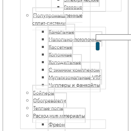
Газовые
Полупромышленные
сплит-системы
Канальные
Напольно-потолочные
Кассетные
Колонные
Холодильные
С зимним комплектом
Мультизональные VRF
Чиллеры и фанкойлы
Бойлеры
Обогреватели
Теплые полы
Расходные материалы
Фреон