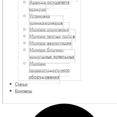
Аренда осушителя
воздуха
Установка
кондиционеров
Монтаж отопления
Монтаж теплых полов
Монтаж вентиляции
Монтаж блочно-
модульных котельных
Монтаж
промхолодильного
оборудования
Статьи
Контакты