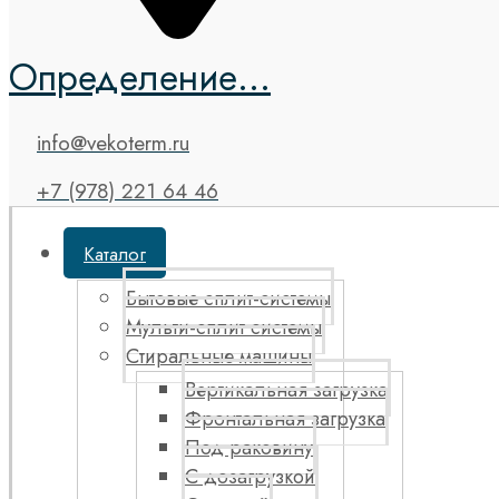
Определение...
info@vekoterm.ru
+7 (978) 221 64 46
Каталог
Бытовые сплит-системы
Мульти-сплит системы
Стиральные машины
Вертикальная загрузка
Фронтальная загрузка
Под раковину
С дозагрузкой