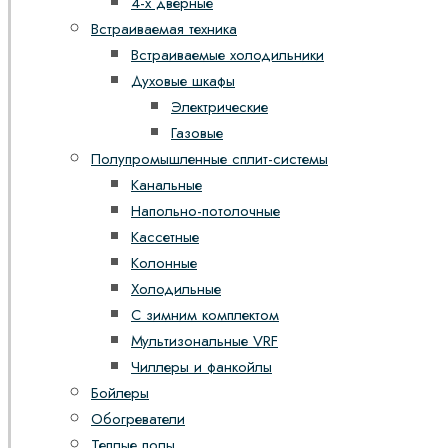
4-х дверные
Встраиваемая техника
Встраиваемые холодильники
Духовые шкафы
Электрические
Газовые
Полупромышленные сплит-системы
Канальные
Напольно-потолочные
Кассетные
Колонные
Холодильные
С зимним комплектом
Мультизональные VRF
Чиллеры и фанкойлы
Бойлеры
Обогреватели
Теплые полы