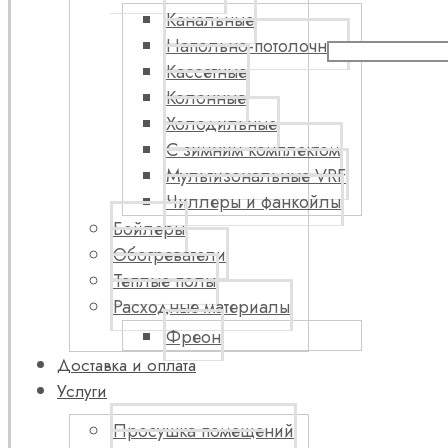
Канальные
Напольно-потолочные
Кассетные
Колонные
Холодильные
С зимним комплектом
Мультизональные VRF
Чиллеры и фанкойлы
Бойлеры
Обогреватели
Теплые полы
Расходные материалы
Фреон
Доставка и оплата
Услуги
Просушка помещений