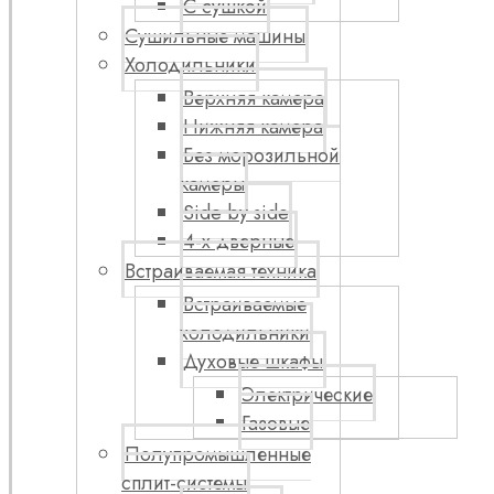
С сушкой
Сушильные машины
Холодильники
Верхняя камера
Нижняя камера
Без морозильной
камеры
Side by side
4-х дверные
Встраиваемая техника
Встраиваемые
холодильники
Духовые шкафы
Электрические
Газовые
Полупромышленные
сплит-системы